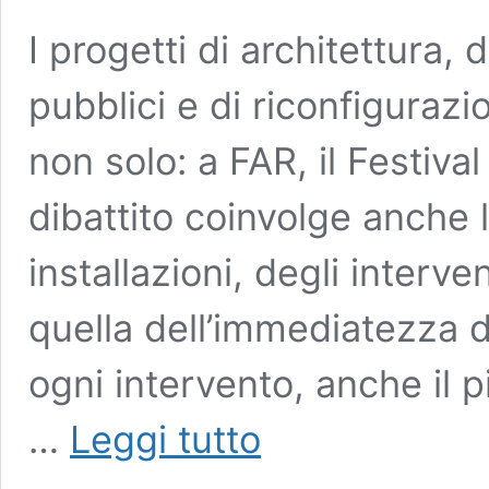
I progetti di architettura, 
pubblici e di riconfiguraz
non solo: a FAR, il Festival
dibattito coinvolge anche l
installazioni, degli interve
quella dell’immediatezza 
ogni intervento, anche il 
Dal
…
Leggi tutto
cucchiaio
alla