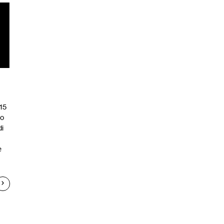
 15
do
di
e