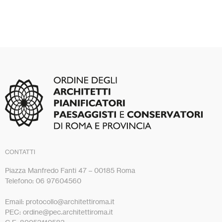
CONTATTI
Piazza Manfredo Fanti 47 – 00185 Roma
Telefono: 06 97604560
Email: protocollo@architettiroma.it
PEC: ordine@pec.architettiroma.it