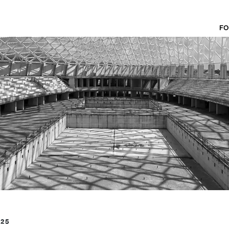
FO
025