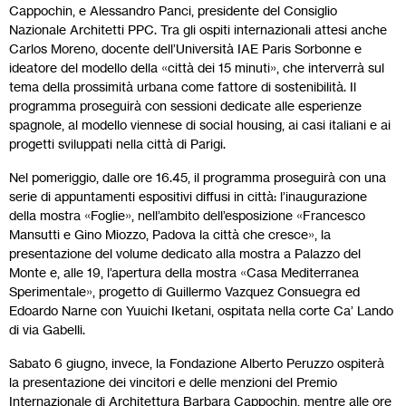
Cappochin, e Alessandro Panci, presidente del Consiglio
Nazionale Architetti PPC. Tra gli ospiti internazionali attesi anche
Carlos Moreno, docente dell’Università IAE Paris Sorbonne e
ideatore del modello della «città dei 15 minuti», che interverrà sul
tema della prossimità urbana come fattore di sostenibilità. Il
programma proseguirà con sessioni dedicate alle esperienze
spagnole, al modello viennese di social housing, ai casi italiani e ai
progetti sviluppati nella città di Parigi.
Nel pomeriggio, dalle ore 16.45, il programma proseguirà con una
serie di appuntamenti espositivi diffusi in città: l’inaugurazione
della mostra «Foglie», nell’ambito dell’esposizione «Francesco
Mansutti e Gino Miozzo, Padova la città che cresce», la
presentazione del volume dedicato alla mostra a Palazzo del
Monte e, alle 19, l’apertura della mostra «Casa Mediterranea
Sperimentale», progetto di Guillermo Vazquez Consuegra ed
Edoardo Narne con Yuuichi Iketani, ospitata nella corte Ca’ Lando
di via Gabelli.
Sabato 6 giugno, invece, la Fondazione Alberto Peruzzo ospiterà
la presentazione dei vincitori e delle menzioni del Premio
Internazionale di Architettura Barbara Cappochin, mentre alle ore