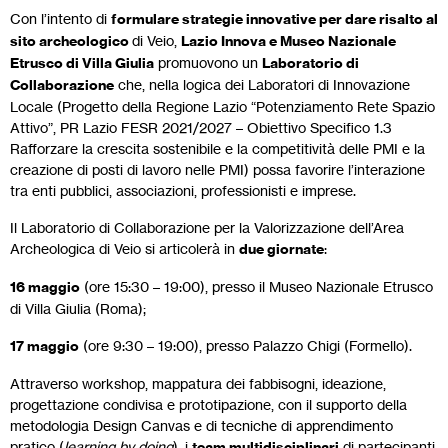
Con l’intento di
formulare strategie innovative per dare risalto al
sito archeologico
di Veio,
Lazio Innova e Museo Nazionale
Etrusco di Villa Giulia
promuovono un
Laboratorio di
Collaborazione
che, nella logica dei Laboratori di Innovazione
Locale (Progetto della Regione Lazio “Potenziamento Rete Spazio
Attivo”, PR Lazio FESR 2021/2027 – Obiettivo Specifico 1.3
Rafforzare la crescita sostenibile e la competitività delle PMI e la
creazione di posti di lavoro nelle PMI) possa favorire l’interazione
tra enti pubblici, associazioni, professionisti e imprese.
Il Laboratorio di Collaborazione per la Valorizzazione dell’Area
Archeologica di Veio si articolerà in
due giornate
:
16 maggio
(ore 15:30 – 19:00), presso il Museo Nazionale Etrusco
di Villa Giulia (Roma);
17 maggio
(ore 9:30 – 19:00), presso Palazzo Chigi (Formello).
Attraverso workshop, mappatura dei fabbisogni, ideazione,
progettazione condivisa e prototipazione, con il supporto della
metodologia Design Canvas e di tecniche di apprendimento
pratico (
learning by doing
), i
team multidisciplinari
di partecipanti