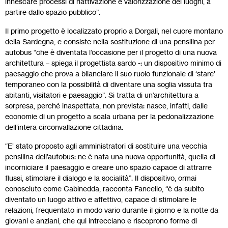
innescare processi di riattivazione e valorizzazione dei luoghi, a
partire dallo spazio pubblico”.
Il primo progetto è localizzato proprio a Dorgali, nel cuore montano
della Sardegna, e consiste nella sostituzione di una pensilina per
autobus “che è diventata l’occasione per il progetto di una nuova
architettura – spiega il progettista sardo -: un dispositivo minimo di
paesaggio che prova a bilanciare il suo ruolo funzionale di ‘stare’
temporaneo con la possibilità di diventare una soglia vissuta tra
abitanti, visitatori e paesaggio”. Si tratta di un’architettura a
sorpresa, perché inaspettata, non prevista: nasce, infatti, dalle
economie di un progetto a scala urbana per la pedonalizzazione
dell’intera circonvallazione cittadina.
“E’ stato proposto agli amministratori di sostituire una vecchia
pensilina dell’autobus: ne è nata una nuova opportunità, quella di
incorniciare il paesaggio e creare uno spazio capace di attrarre
flussi, stimolare il dialogo e la socialità”. Il dispositivo, ormai
conosciuto come Cabinedda, racconta Fancello, “è da subito
diventato un luogo attivo e affettivo, capace di stimolare le
relazioni, frequentato in modo vario durante il giorno e la notte da
giovani e anziani, che qui intrecciano e riscoprono forme di