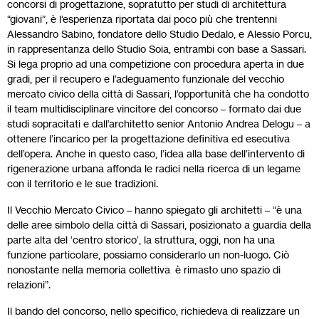
concorsi di progettazione, sopratutto per studi di architettura
“giovani”, è l’esperienza riportata dai poco più che trentenni
Alessandro Sabino, fondatore dello Studio Dedalo, e Alessio Porcu,
in rappresentanza dello Studio Soia, entrambi con base a Sassari.
Si lega proprio ad una competizione con procedura aperta in due
gradi, per il recupero e l’adeguamento funzionale del vecchio
mercato civico della città di Sassari, l’opportunità che ha condotto
il team multidisciplinare vincitore del concorso – formato dai due
studi sopracitati e dall’architetto senior Antonio Andrea Delogu – a
ottenere l’incarico per la progettazione definitiva ed esecutiva
dell’opera. Anche in questo caso, l’idea alla base dell’intervento di
rigenerazione urbana affonda le radici nella ricerca di un legame
con il territorio e le sue tradizioni.
Il Vecchio Mercato Civico – hanno spiegato gli architetti – “è una
delle aree simbolo della città di Sassari, posizionato a guardia della
parte alta del ‘centro storico’, la struttura, oggi, non ha una
funzione particolare, possiamo considerarlo un non-luogo. Ciò
nonostante nella memoria collettiva è rimasto uno spazio di
relazioni”.
Il bando del concorso, nello specifico, richiedeva di realizzare un