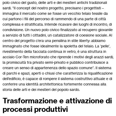
polo civico del gusto, delle arti e dei mestieri antichi tradizionali
sardi. “Il concept del nostro progetto, precisano i progettisti –
immagina il mercato come se fosse un vecchio telaio tessile da
cui partono i fili del percorso di rammendo di una parte di città
complessa e stratificata. Intende ricavare dei luoghi di incontro, di
condivisione. Un nuovo polo civico finalizzato al recupero giovanile
a servizio di tutti i cittadini, un catalizzatore di coesione sociale. Al
centro del progetto c’era una pensilina in stile liberty: abbiamo
immaginato che fosse idealmente la spoletta del telaio. La ‘pelle’,
rivestimento della facciata continua in vetro, è una struttura in
acciaio Cor-Ten microforato che riprende i motivi degli arazzi sardi;
la promiscuità tra privato semi-privato e pubblico contribuisce a
creare un senso di appartenenza dello spazio comune”. Il sistema
di parchi e spazi, aperti o chiusi che caratterizza la riqualificazione
dell’edificio, è capace di rompere il sistema costruttivo attuale e di
conferire una identità architettonica fortemente connessa alla
storia delle arti e dei mestieri del popolo sardo.
Trasformazione e attivazione di
processi produttivi