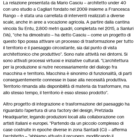
La relazione presentata da Mario Casciu – architetto under 40
con uno studio a Cagliari fondato nel 2009 insieme a Francesca
Rango – è stata una carrellata di interventi realizzati a diverse
scale, anche in aree a vocazione agricola. A partire dalla cantina
vincola Su Entu, 2.800 metri quadri, completata nel 2015, a Sanluri
(Vs), “che ha dimostrato – ha detto Casciu – come un progetto di
questo tipo possa attivare un processo di trasformazione per tutto
il territorio e il paesaggio circostante, sia dal punto di vista
architettonico che produttivo”. Sono nate attività nei dintorni. Si
sono attivati processi virtuosi e iniziative culturali. “L’architettura
per la produzione si nutre necessariamente del dialogo fra
macchina e territorio. Macchina è sinonimo di funzionalità, di parti
conseguentemente connesse in base alla necessità produttiva.
Territorio rimanda alla disponibilità di materia da trasformare, ma
allo stesso tempo, il territorio è esso stesso prodotto”.
Altro progetto di integrazione e trasformazione del paesaggio ha
riguardato l’apertura di una factory del design, Pretziada
Headquarter, legando produzioni locali alla collaborazione con
artisti italiani e europei. “Partendo da un piccolo complesso di
case costruite in epoche diverse in zona Santadi (Ci) – afferma
l’architetto – “abbiamo attuato il recupero, modificando il