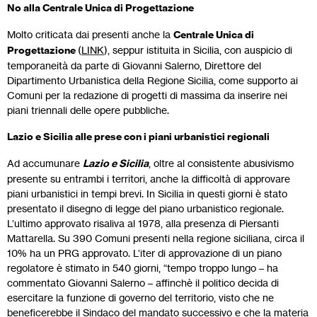
No alla Centrale Unica di Progettazione
Molto criticata dai presenti anche la
Centrale Unica di
Progettazione
(
LINK
), seppur istituita in Sicilia, con auspicio di
temporaneità da parte di Giovanni Salerno, Direttore del
Dipartimento Urbanistica della Regione Sicilia, come supporto ai
Comuni per la redazione di progetti di massima da inserire nei
piani triennali delle opere pubbliche.
Lazio e Sicilia alle prese con i piani urbanistici regionali
Ad accumunare
Lazio e Sicilia
, oltre al consistente abusivismo
presente su entrambi i territori, anche la difficoltà di approvare
piani urbanistici in tempi brevi. In Sicilia in questi giorni è stato
presentato il disegno di legge del piano urbanistico regionale.
L’ultimo approvato risaliva al 1978, alla presenza di Piersanti
Mattarella. Su 390 Comuni presenti nella regione siciliana, circa il
10% ha un PRG approvato. L’iter di approvazione di un piano
regolatore è stimato in 540 giorni, “tempo troppo lungo – ha
commentato Giovanni Salerno – affinchè il politico decida di
esercitare la funzione di governo del territorio, visto che ne
beneficerebbe il Sindaco del mandato successivo e che la materia