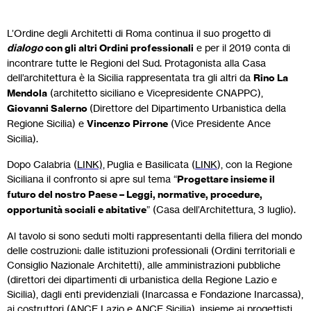
L’Ordine degli Architetti di Roma continua il suo progetto di
dialogo
con gli altri Ordini professionali
e per il 2019 conta di
incontrare tutte le Regioni del Sud. Protagonista alla Casa
dell’architettura è la Sicilia rappresentata tra gli altri da
Rino La
Mendola
(architetto siciliano e Vicepresidente CNAPPC),
Giovanni Salerno
(Direttore del Dipartimento Urbanistica della
Regione Sicilia) e
Vincenzo Pirrone
(Vice Presidente Ance
Sicilia).
Dopo Calabria (
LINK),
Puglia e Basilicata (
LINK
), con la Regione
Siciliana il confronto si apre sul tema “
Progettare insieme il
futuro del nostro Paese – Leggi, normative, procedure,
opportunità sociali e abitative
” (Casa dell’Architettura, 3 luglio).
Al tavolo si sono seduti molti rappresentanti della filiera del mondo
delle costruzioni: dalle istituzioni professionali (Ordini territoriali e
Consiglio Nazionale Architetti), alle amministrazioni pubbliche
(direttori dei dipartimenti di urbanistica della Regione Lazio e
Sicilia), dagli enti previdenziali (Inarcassa e Fondazione Inarcassa),
ai costruttori (ANCE Lazio e ANCE Sicilia), insieme ai progettisti.