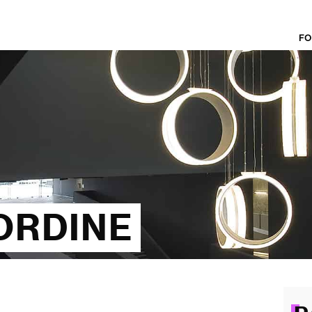
FO
'ORDINE