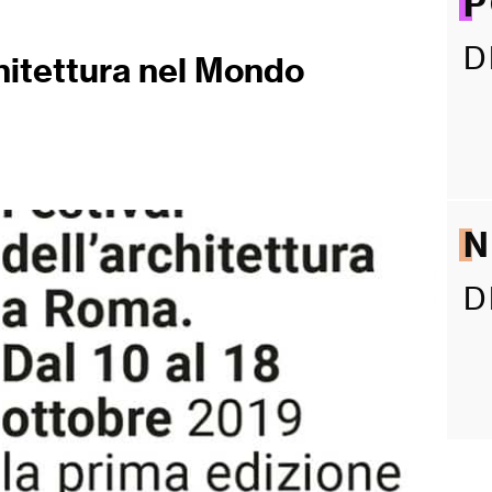
P
D
hitettura nel Mondo
D