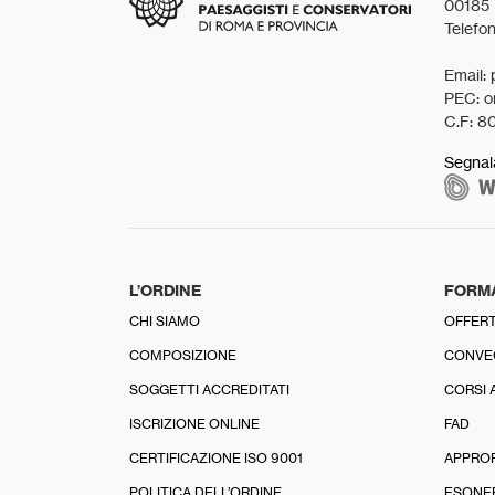
00185
Telefo
Email: 
PEC: o
C.F: 8
Segnal
L’ORDINE
FORM
CHI SIAMO
OFFERT
COMPOSIZIONE
CONVE
SOGGETTI ACCREDITATI
CORSI 
ISCRIZIONE ONLINE
FAD
CERTIFICAZIONE ISO 9001
APPRO
POLITICA DELL’ORDINE
ESONE