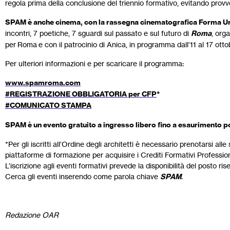
regola prima della conclusione del triennio formativo, evitando provve
SPAM è anche cinema, con la rassegna cinematografica Forma U
incontri, 7 poetiche, 7 sguardi sul passato e sul futuro di
Roma
, org
per Roma e con il patrocinio di Anica, in programma dall’11 al 17 ott
Per ulteriori informazioni e per scaricare il programma:
www.spamroma.com
#REGISTRAZIONE OBBLIGATORIA per CFP
*
#COMUNICATO STAMPA
SPAM è un evento gratuito a ingresso libero fino a esaurimento po
*Per gli iscritti all’Ordine degli architetti è necessario prenotarsi al
piattaforme di formazione per acquisire i Crediti Formativi Profession
L’iscrizione agli eventi formativi prevede la disponibilità del posto rise
Cerca gli eventi inserendo come parola chiave
SPAM
.
Redazione OAR