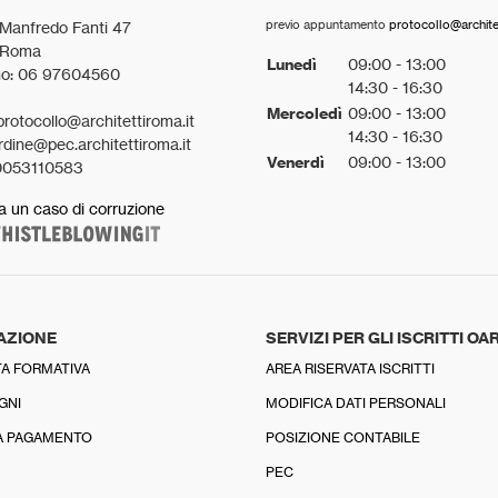
previo appuntamento
protocollo@architet
 Manfredo Fanti 47
 Roma
Lunedì
09:00 - 13:00
no: 06 97604560
14:30 - 16:30
Mercoledì
09:00 - 13:00
protocollo@architettiroma.it
14:30 - 16:30
rdine@pec.architettiroma.it
Venerdì
09:00 - 13:00
0053110583
a un caso di corruzione
AZIONE
SERVIZI PER GLI ISCRITTI OA
A FORMATIVA
AREA RISERVATA ISCRITTI
GNI
MODIFICA DATI PERSONALI
A PAGAMENTO
POSIZIONE CONTABILE
PEC