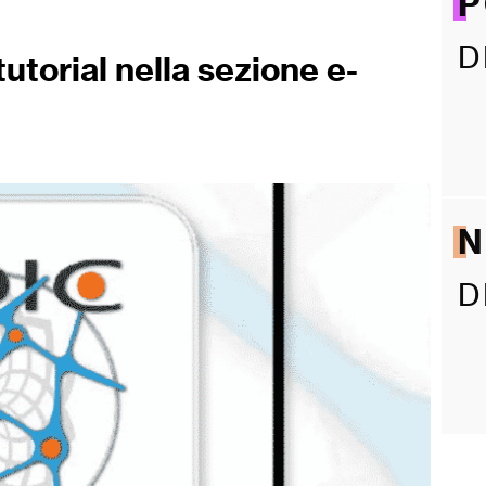
P
D
tutorial nella sezione e-
D