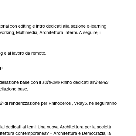
rial con editing e intro dedicati alla sezione e-learning
working, Multimedia, Architettura Interni. A seguire, i
ng e al lavoro da remoto.
p.
modellazione base con il
software
Rhino dedicati all’
interior
ellazione base.
in
di renderizzazione per Rhinoceros , VRay5; ne seguiranno
orial dedicati ai temi: Una nuova Architettura per la società
hitettura contemporanea? – Architettura e Democrazia, la