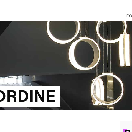
FO
'ORDINE