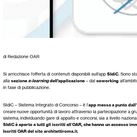
di Redazione OAR
Si arricchisce l’offerta di contenuti disponibili sull’app
SIdiC
. Sono stat
alla
sezione
e-learning
dell’applicazione
– dal
coworking
all’ambi
in fase di pubblicazione.
SIdiC – Sistema Integrato di Concorso – è l’
app messa a punto dall’
creare nuove opportunità di lavoro attraverso la partecipazione a gru
sistema, individuando gare di appalto e concorsi, sia a livello nazional
SIdiC è aperto a tutti gli iscritti all
’
OAR, che hanno un accesso immed
Iscritti OAR del sito architettiroma.it
.