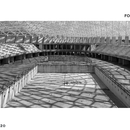
FO
020