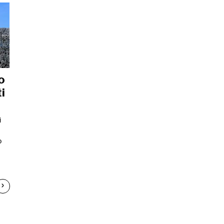
o
i
i
o