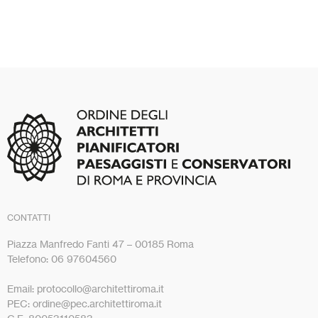
CONTATTI
Piazza Manfredo Fanti 47 – 00185 Roma
Telefono: 06 97604560
Email: protocollo@architettiroma.it
PEC: ordine@pec.architettiroma.it