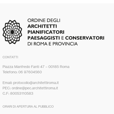
CONTATTI
Piazza Manfredo Fanti 47 – 00185 Roma
Telefono: 06 97604560
Email: protocollo@architettiroma.it
PEC: ordine@pec.architettiroma.it
C.F: 80053110583
ORARI DI APERTURA AL PUBBLICO