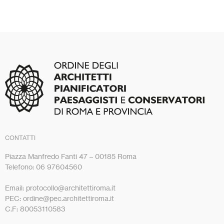
CONTATTI
Piazza Manfredo Fanti 47 – 00185 Roma
Telefono: 06 97604560
Email: protocollo@architettiroma.it
PEC: ordine@pec.architettiroma.it
C.F: 80053110583