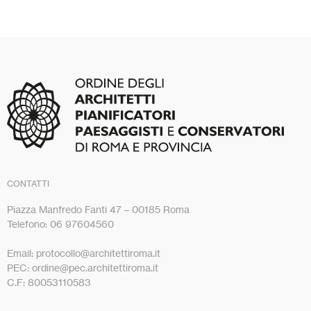
CONTATTI
Piazza Manfredo Fanti 47 – 00185 Roma
Telefono: 06 97604560
Email: protocollo@architettiroma.it
PEC: ordine@pec.architettiroma.it
C.F: 80053110583