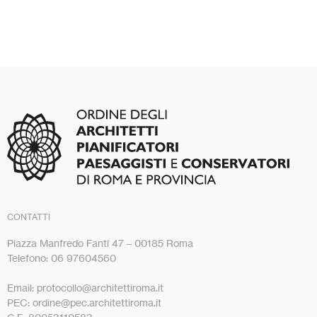
CONTATTI
Piazza Manfredo Fanti 47 – 00185 Roma
Telefono: 06 97604560
Email: protocollo@architettiroma.it
PEC: ordine@pec.architettiroma.it