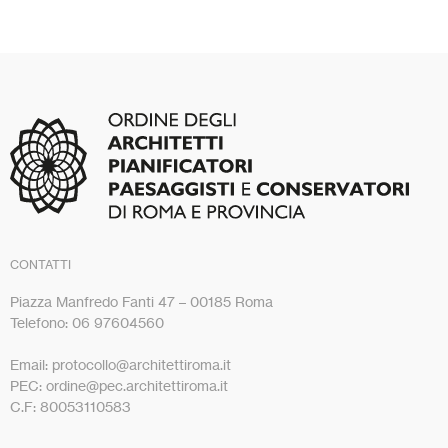
CONTATTI
Piazza Manfredo Fanti 47 – 00185 Roma
Telefono: 06 97604560
Email: protocollo@architettiroma.it
PEC: ordine@pec.architettiroma.it
C.F: 80053110583