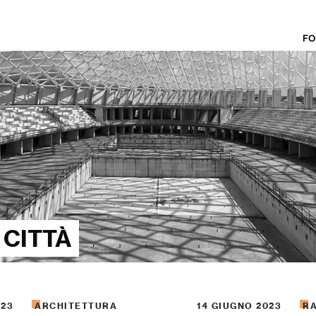
FO
 CITTÀ
023
ARCHITETTURA
14 GIUGNO 2023
R