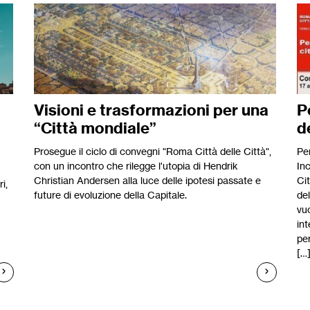
Visioni e trasformazioni per una
P
“Città mondiale”
d
Prosegue il ciclo di convegni "Roma Città delle Città",
Per
con un incontro che rilegge l'utopia di Hendrik
In
Christian Andersen alla luce delle ipotesi passate e
Cit
i,
future di evoluzione della Capitale.
de
vuo
int
pe
[…