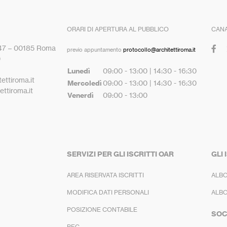
ORARI DI APERTURA AL PUBBLICO
CANA
 47 – 00185 Roma
previo appuntamento
protocollo@architettiroma.it
0
Lunedì
09:00 - 13:00 | 14:30 - 16:30
ettiroma.it
Mercoledì
09:00 - 13:00 | 14:30 - 16:30
ttiroma.it
Venerdì
09:00 - 13:00
SERVIZI PER GLI ISCRITTI OAR
GLI 
AREA RISERVATA ISCRITTI
ALBO
MODIFICA DATI PERSONALI
ALBO
POSIZIONE CONTABILE
SOC
PEC