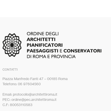
CONTATTI
Piazza Manfredo Fanti 47 – 00185 Roma
Telefono: 06 97604560
Email: protocollo@architettiroma.it
PEC: ordine@pec.architettiroma.it
C.F: 80053110583