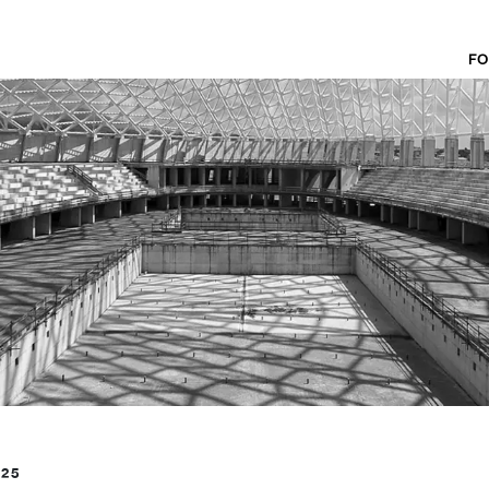
FO
025