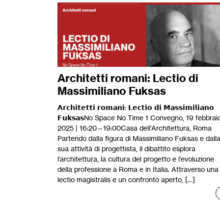
Architetti romani: Lectio di
Massimiliano Fuksas
𝗔𝗿𝗰𝗵𝗶𝘁𝗲𝘁𝘁𝗶 𝗿𝗼𝗺𝗮𝗻𝗶: 𝗟𝗲𝗰𝘁𝗶𝗼 𝗱𝗶 𝗠𝗮𝘀𝘀𝗶𝗺𝗶𝗹𝗶𝗮𝗻𝗼
𝗙𝘂𝗸𝘀𝗮𝘀No Space No Time 1 Convegno, 19 febbrai
2025 | 16:20—19:00Casa dell’Architettura, Roma
Partendo dalla figura di Massimiliano Fuksas e dall
sua attività di progettista, il dibattito esplora
l’architettura, la cultura del progetto e l’evoluzione
della professione a Roma e in Italia. Attraverso una
lectio magistralis e un confronto aperto, […]