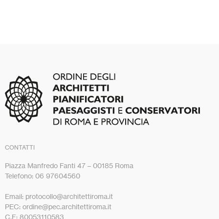
CONTATTI
Piazza Manfredo Fanti 47 – 00185 Roma
Telefono: 06 97604560
Email: protocollo@architettiroma.it
PEC: ordine@pec.architettiroma.it
C.F: 80053110583