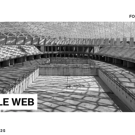
FO
LE WEB
025