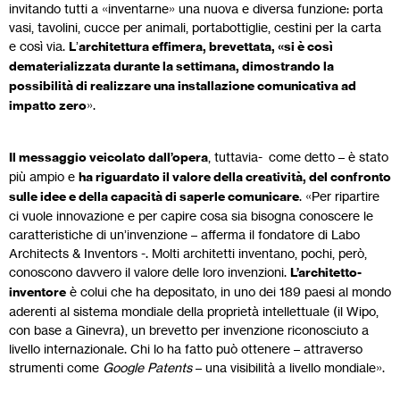
invitando tutti a «inventarne» una nuova e diversa funzione: porta
vasi, tavolini, cucce per animali, portabottiglie, cestini per la carta
e così via.
L
’
architettura effimera, brevettata, «si è così
dematerializzata durante la settimana, dimostrando la
possibilità di realizzare una installazione comunicativa ad
impatto zero
».
Il messaggio veicolato dall’opera
, tuttavia- come detto – è stato
più ampio e
ha riguardato il valore della creatività, del confronto
sulle idee e della capacità di saperle comunicare
. «Per ripartire
ci vuole innovazione e per capire cosa sia bisogna conoscere le
caratteristiche di un’invenzione – afferma il fondatore di Labo
Architects & Inventors -. Molti architetti inventano, pochi, però,
conoscono davvero il valore delle loro invenzioni.
L’architetto-
inventore
è colui che ha depositato, in uno dei 189 paesi al mondo
aderenti al sistema mondiale della proprietà intellettuale (il Wipo,
con base a Ginevra), un brevetto per invenzione riconosciuto a
livello internazionale. Chi lo ha fatto può ottenere – attraverso
strumenti come
Google Patents
– una visibilità a livello mondiale».