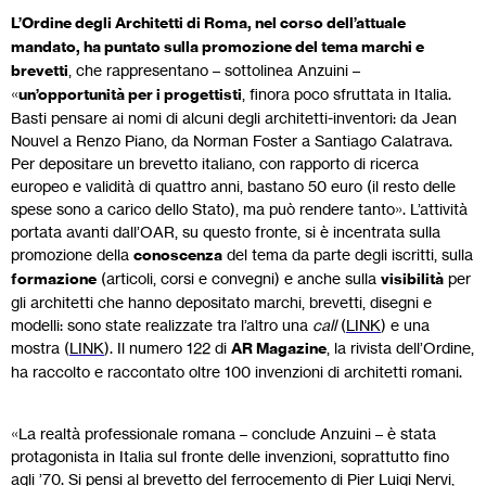
L’Ordine degli Architetti di Roma, nel corso dell’attuale
mandato, ha puntato sulla promozione del tema marchi e
brevetti
, che rappresentano – sottolinea Anzuini –
«
un’opportunità per i progettisti
, finora poco sfruttata in Italia.
Basti pensare ai nomi di alcuni degli architetti-inventori: da Jean
Nouvel a Renzo Piano, da Norman Foster a Santiago Calatrava.
Per depositare un brevetto italiano, con rapporto di ricerca
europeo e validità di quattro anni, bastano 50 euro (il resto delle
spese sono a carico dello Stato), ma può rendere tanto». L’attività
portata avanti dall’OAR, su questo fronte, si è incentrata sulla
promozione della
conoscenza
del tema da parte degli iscritti, sulla
formazione
(articoli, corsi e convegni) e anche sulla
visibilità
per
gli architetti che hanno depositato marchi, brevetti, disegni e
modelli: sono state realizzate tra l’altro una
call
(
LINK
) e una
mostra (
LINK
). Il numero 122 di
AR Magazine
, la rivista dell’Ordine,
ha raccolto e raccontato oltre 100 invenzioni di architetti romani.
«La realtà professionale romana – conclude Anzuini – è stata
protagonista in Italia sul fronte delle invenzioni, soprattutto fino
agli ’70. Si pensi al brevetto del ferrocemento di Pier Luigi Nervi,