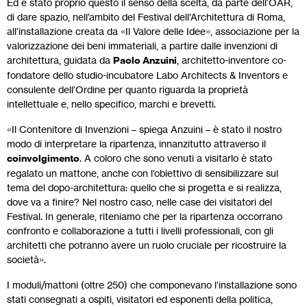
Ed è stato proprio questo il senso della scelta, da parte dell’OAR,
di dare spazio, nell’ambito del Festival dell’Architettura di Roma,
all’installazione creata da «Il Valore delle Idee», associazione per la
valorizzazione dei beni immateriali, a partire dalle invenzioni di
architettura, guidata da
Paolo Anzuini
, architetto-inventore co-
fondatore dello studio-incubatore Labo Architects & Inventors e
consulente dell’Ordine per quanto riguarda la proprietà
intellettuale e, nello specifico, marchi e brevetti.
«Il Contenitore di Invenzioni – spiega Anzuini – è stato il nostro
modo di interpretare la ripartenza, innanzitutto attraverso il
coinvolgimento
. A coloro che sono venuti a visitarlo è stato
regalato un mattone, anche con l’obiettivo di sensibilizzare sul
tema del dopo-architettura: quello che si progetta e si realizza,
dove va a finire? Nel nostro caso, nelle case dei visitatori del
Festival. In generale, riteniamo che per la ripartenza occorrano
confronto e collaborazione a tutti i livelli professionali, con gli
architetti che potranno avere un ruolo cruciale per ricostruire la
società».
I moduli/mattoni (oltre 250) che componevano l’installazione sono
stati consegnati a ospiti, visitatori ed esponenti della politica,