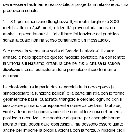
deve essere facilmente realizzabile; si progetta in relazione ad una
produzione seriale.
“Il T34, per dimensione (lunghezza 6,75 metri, larghezza 3,00
metri e altezza 2,45 metri) e identità provocatoria, consente
anche – spiega Iannuzzi – “di attirare l’attenzione del pubblico
senza la quale non ha senso comunicare un messaggio”.
Si è messa in scena una sorta di “vendetta storica”: il carro
armato, e nello specifico questo modello sovietico, ha consentito
la vittoria sul Nazismo, dittatura che nel 1933 chiuse la scuola
Bauhaus
stessa, considerandone pericoloso il suo fermento
culturale.
La dicotomia tra la parte destra verniciata in nero opaco (a
simboleggiare la funzione bellica) e la parte sinistra con le forme
geometriche base (quadrato, triangolo e cerchio, ognuno con il
suo colore primario corrispondente come da dettami Bauhaus)
vuole affermare la convinzione che non tutto è così nettamente
positivo o negativo. Le macchine di guerra per esempio hanno
liberato molti popoli dalle oppressioni, ma possono essere usate
anche per imporre la propria volontà con la forza. A ribadire ciò il