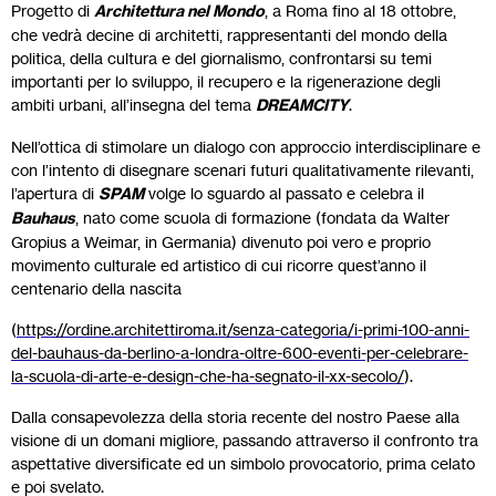
Progetto di
Architettura nel Mondo
, a Roma fino al 18 ottobre,
che vedrà decine di architetti, rappresentanti del mondo della
politica, della cultura e del giornalismo, confrontarsi su temi
importanti per lo sviluppo, il recupero e la rigenerazione degli
ambiti urbani, all’insegna del tema
DREAMCITY
.
Nell’ottica di stimolare un dialogo con approccio interdisciplinare e
con l’intento di disegnare scenari futuri qualitativamente rilevanti,
l’apertura di
SPAM
volge lo sguardo al passato e celebra il
Bauhaus
, nato come scuola di formazione (fondata da Walter
Gropius a Weimar, in Germania) divenuto poi vero e proprio
movimento culturale ed artistico di cui ricorre quest’anno il
centenario della nascita
(
https://ordine.architettiroma.it/senza-categoria/i-primi-100-anni-
del-bauhaus-da-berlino-a-londra-oltre-600-eventi-per-celebrare-
la-scuola-di-arte-e-design-che-ha-segnato-il-xx-secolo/
).
Dalla consapevolezza della storia recente del nostro Paese alla
visione di un domani migliore, passando attraverso il confronto tra
aspettative diversificate ed un simbolo provocatorio, prima celato
e poi svelato.