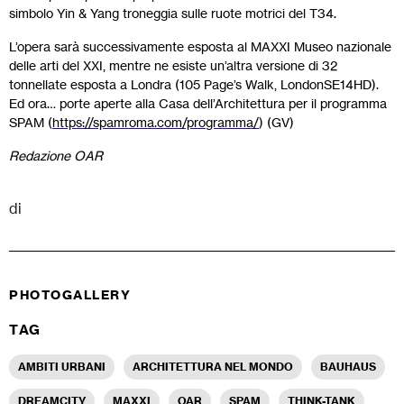
simbolo Yin & Yang troneggia sulle ruote motrici del T34.
L’opera sarà successivamente esposta al MAXXI Museo nazionale
delle arti del XXI, mentre ne esiste un’altra versione di 32
tonnellate esposta a Londra (105 Page’s Walk, LondonSE14HD).
Ed ora… porte aperte alla Casa dell’Architettura per il programma
SPAM (
https://spamroma.com/programma/
) (GV)
Redazione OAR
di
PHOTOGALLERY
TAG
AMBITI URBANI
ARCHITETTURA NEL MONDO
BAUHAUS
DREAMCITY
MAXXI
OAR
SPAM
THINK-TANK