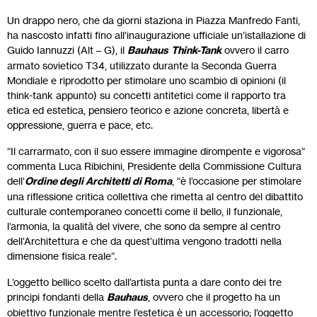
Un drappo nero, che da giorni staziona in Piazza Manfredo Fanti,
ha nascosto infatti fino all’inaugurazione ufficiale un’istallazione di
Guido Iannuzzi (Alt – G), il
Bauhaus
Think-Tank
ovvero il carro
armato sovietico T34, utilizzato durante la Seconda Guerra
Mondiale e riprodotto per stimolare uno scambio di opinioni (il
think-tank appunto) su concetti antitetici come il rapporto tra
etica ed estetica, pensiero teorico e azione concreta, libertà e
oppressione, guerra e pace, etc.
“Il carrarmato, con il suo essere immagine dirompente e vigorosa”
commenta Luca Ribichini, Presidente della Commissione Cultura
dell’
Ordine degli Architetti di Roma
, “è l’occasione per stimolare
una riflessione critica collettiva che rimetta al centro del dibattito
culturale contemporaneo concetti come il bello, il funzionale,
l’armonia, la qualità del vivere, che sono da sempre al centro
dell’Architettura e che da quest’ultima vengono tradotti nella
dimensione fisica reale”.
L’oggetto bellico scelto dall’artista punta a dare conto dei tre
principi fondanti della
Bauhaus
, ovvero che il progetto ha un
obiettivo funzionale mentre l’estetica è un accessorio; l’oggetto