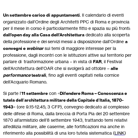
Un settembre carico di appuntamenti
. Il calendario di eventi
organizzato dall’Ordine degli Architetti PPC di Roma e provincia
per il mese in corso è particolarmente fitto e spazia su più fronti:
dall’open day alla Casa dell’Architettura
dedicato alla scoperta
della professione e dei servizi messi a disposizione dall’Ordine
a
convegni e
webinar
sui temi di maggiore interesse per la
professione, dagli incontri con le istituzioni attive sul territorio per
parlare di trasformazione urbana – in vista di
FAR
, il Festival
dell’Architettura dell’OAR che si svolgerà ad ottobre –
alle
performance
teatrali
, fino agli eventi ospitati nella cornice
dell’Acquario Romano.
Si parte l’
11 settembre
con «
Difendere Roma – Conoscenza e
tutela dell
’
architettura militare della Capitale d
’
Italia, 1870-
1943
» (ore 9.15-12.45; 3 CFP), convegno dedicato al complesso
delle difese di Roma, dalla breccia di Porta Pia del 20 settembre
1870 all’armistizio dell’8 settembre 1943, trattando temi relativi
all’edilizia militare, alle caserme, alle fortificazioni ma anche in
riferimento alla possibilità di una loro tutela sistematica (
LINK
)