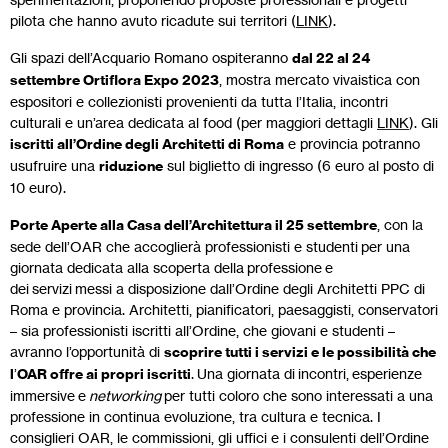
pilota che hanno avuto ricadute sui territori (
LINK
).
Gli spazi dell’Acquario Romano ospiteranno
dal 22 al 24
settembre Ortiflora Expo 2023
, mostra mercato vivaistica con
espositori e collezionisti provenienti da tutta l’Italia, incontri
culturali e un’area dedicata al food (per maggiori dettagli
LINK
). Gli
iscritti all’Ordine degli Architetti di Roma
e provincia potranno
usufruire una
riduzione
sul biglietto di ingresso (6 euro al posto di
10 euro).
Porte Aperte alla Casa dell’Architettura il 25 settembre
, con la
sede dell’OAR che accoglierà professionisti e studenti per una
giornata dedicata alla scoperta della professione e
dei servizi messi a disposizione dall’Ordine degli Architetti PPC di
Roma e provincia. Architetti, pianificatori, paesaggisti, conservatori
– sia professionisti iscritti all’Ordine, che giovani e studenti –
avranno l’opportunità di
scoprire tutti i servizi e le possibilità che
l
’
OAR offre ai propri iscritti
. Una giornata di incontri, esperienze
immersive e
networking
per tutti coloro che sono interessati a una
professione in continua evoluzione, tra cultura e tecnica. I
consiglieri OAR, le commissioni, gli uffici e i consulenti dell’Ordine