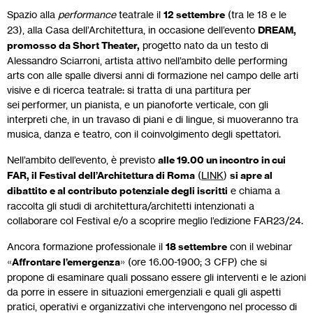
Spazio alla
performance
teatrale il
12 settembre
(tra le 18 e le
23), alla Casa dell’Architettura, in occasione dell’evento
DREAM,
promosso da Short Theater,
progetto nato da un testo di
Alessandro Sciarroni, artista attivo nell’ambito delle performing
arts con alle spalle diversi anni di formazione nel campo delle arti
visive e di ricerca teatrale: si tratta di una partitura per
sei performer, un pianista, e un pianoforte verticale, con gli
interpreti che, in un travaso di piani e di lingue, si muoveranno tra
musica, danza e teatro, con il coinvolgimento degli spettatori.
Nell’ambito dell’evento, è previsto
alle 19.00 un incontro in cui
FAR, il Festival dell’Architettura di Roma
(
LINK
)
si apre al
dibattito e al contributo potenziale degli iscritti
e chiama a
raccolta gli studi di architettura/architetti intenzionati a
collaborare col Festival e/o a scoprire meglio l’edizione FAR23/24.
Ancora formazione professionale il
18 settembre
con il webinar
«
Affrontare l’emergenza
» (ore 16.00-1900; 3 CFP) che si
propone di esaminare quali possano essere gli interventi e le azioni
da porre in essere in situazioni emergenziali e quali gli aspetti
pratici, operativi e organizzativi che intervengono nel processo di