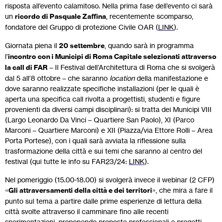
risposta all’evento calamitoso. Nella prima fase dell’evento ci sarà
un
ricordo di Pasquale Zaffina
, recentemente scomparso,
fondatore del Gruppo di protezione Civile OAR (
LINK
).
Giornata piena il
20 settembre
, quando sarà in programma
l’
incontro con i Municipi di Roma Capitale selezionati attraverso
la call di FAR
– Il Festival dell’Architettura di Roma che si svolgerà
dal 5 all’8 ottobre – che saranno
location
della manifestazione e
dove saranno realizzate specifiche installazioni (per le quali è
aperta una specifica call rivolta a progettisti, studenti e figure
provenienti da diversi campi disciplinari): si tratta dei Municipi VIII
(Largo Leonardo Da Vinci – Quartiere San Paolo), XI (Parco
Marconi – Quartiere Marconi) e XII (Piazza/via Ettore Rolli – Area
Porta Portese), con i quali sarà avviata la riflessione sulla
trasformazione della città e sui temi che saranno al centro del
festival (qui tutte le info su FAR23/24:
LINK
).
Nel pomeriggio (15.00-18.00) si svolgerà invece il webinar (2 CFP)
«
Gli attraversamenti della città e dei territori
», che mira a fare il
punto sul tema a partire dalle prime esperienze di lettura della
città svolte attraverso il camminare fino alle recenti
sperimentazioni, proponendo proposte professionali e progetti