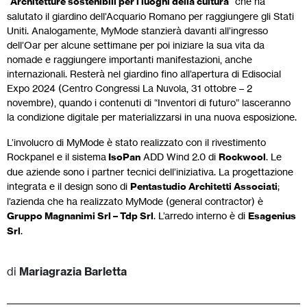
“
Architetture sostenibili per i luoghi della cultura
“ che ha
salutato il giardino dell’Acquario Romano per raggiungere gli Stati
Uniti. Analogamente, MyMode stanzierà davanti all’ingresso
dell’Oar per alcune settimane per poi iniziare la sua vita da
nomade e raggiungere importanti manifestazioni, anche
internazionali. Resterà nel giardino fino all’apertura di Edisocial
Expo 2024 (Centro Congressi La Nuvola, 31 ottobre – 2
novembre), quando i contenuti di “Inventori di futuro” lasceranno
la condizione digitale per materializzarsi in una nuova esposizione.
L’involucro di MyMode è stato realizzato con il rivestimento
Rockpanel e il sistema
IsoPan
ADD Wind 2.0 di
Rockwool
. Le
due aziende sono i partner tecnici dell’iniziativa. La progettazione
integrata e il design sono di
Pentastudio Architetti Associati
;
l’azienda che ha realizzato MyMode (general contractor) è
Gruppo Magnanimi Srl – Tdp Srl
. L’arredo interno è di
Esagenius
Srl
.
di
Mariagrazia Barletta