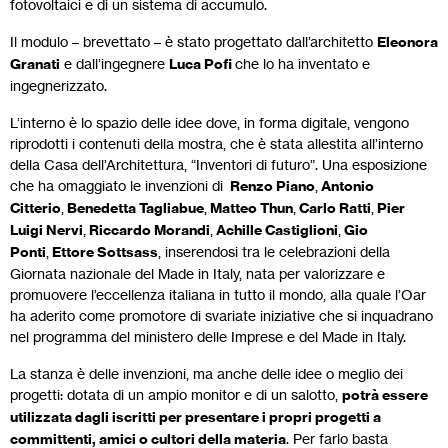
fotovoltaici e di un sistema di accumulo.
Il modulo – brevettato – è stato progettato dall’architetto
Eleonora
Granati
e dall’ingegnere
Luca Pofi
che lo ha inventato e
ingegnerizzato.
L’interno è lo spazio delle idee dove, in forma digitale, vengono
riprodotti i contenuti della mostra, che è stata allestita all’interno
della Casa dell’Architettura, “Inventori di futuro”. Una esposizione
che ha omaggiato le invenzioni di
Renzo Piano
,
Antonio
Citterio
,
Benedetta Tagliabue
,
Matteo Thun
,
Carlo Ratti
,
Pier
Luigi Nervi
,
Riccardo Morandi
,
Achille Castiglioni
,
Gio
Ponti
,
Ettore Sottsass
, inserendosi tra le celebrazioni della
Giornata nazionale del Made in Italy, nata per valorizzare e
promuovere l’eccellenza italiana in tutto il mondo, alla quale l’Oar
ha aderito come promotore di svariate iniziative che si inquadrano
nel programma del ministero delle Imprese e del Made in Italy.
La stanza è delle invenzioni, ma anche delle idee o meglio dei
progetti: dotata di un ampio monitor e di un salotto,
potrà essere
utilizzata dagli iscritti per presentare i propri progetti a
committenti, amici o cultori della materia
. Per farlo basta