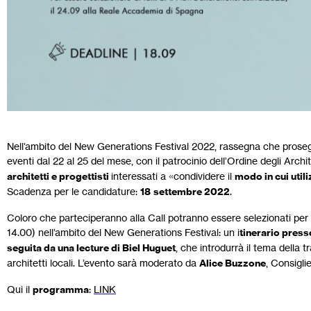
Nell’ambito del New Generations Festival 2022, rassegna che proseg
eventi dal 22 al 25 del mese, con il patrocinio dell’Ordine degli Arch
architetti e progettisti
interessati a «condividere il
modo in cui utili
Scadenza per le candidature:
18
settembre 2022
.
Coloro che parteciperanno alla Call potranno essere selezionati per 
14.00) nell’ambito del New Generations Festival: un i
tinerario pres
seguita da una lecture di Biel Huguet
, che introdurrà il tema della 
architetti locali. L’evento sarà moderato da
Alice Buzzone
, Consigl
Qui il
programma
:
LINK