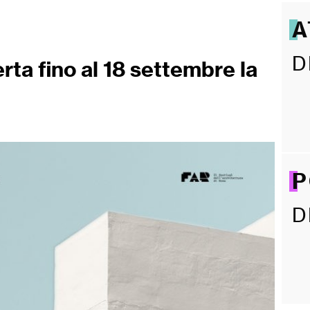
A
D
ta fino al 18 settembre la
P
D