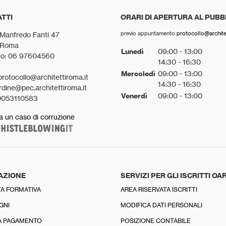
TTI
ORARI DI APERTURA AL PUBB
previo appuntamento
protocollo@architet
 Manfredo Fanti 47
 Roma
Lunedì
09:00 - 13:00
no: 06 97604560
14:30 - 16:30
Mercoledì
09:00 - 13:00
protocollo@architettiroma.it
14:30 - 16:30
rdine@pec.architettiroma.it
Venerdì
09:00 - 13:00
0053110583
a un caso di corruzione
AZIONE
SERVIZI PER GLI ISCRITTI OA
A FORMATIVA
AREA RISERVATA ISCRITTI
GNI
MODIFICA DATI PERSONALI
A PAGAMENTO
POSIZIONE CONTABILE