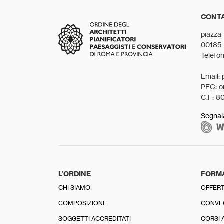
CONTA
piazza
00185
Telefo
Email: 
PEC: o
C.F: 8
Segnal
L’ORDINE
FORM
CHI SIAMO
OFFERT
COMPOSIZIONE
CONVE
SOGGETTI ACCREDITATI
CORSI 