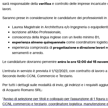
sarà responsabile della
verifica
e controllo delle imprese incaricate d
lavori.
Saranno prese in considerazione le candidature dei professionisti i
Laurea Magistrale in Architettura e/o Ingegneria o equipollenti
iscrizione all’Albo Professionale;
conoscenza della lingua inglese con un livello minimo B1;
esperienza almeno quinquennale
come coordinatore logistica
esperienza comprovata di
progettazione e direzione lavori 
serramenti e arredo.
Le candidature dovranno pervenire
entro le ore 12:00 del 15 nov
L’entrata in servizio è prevista il 1/12/2023, con contratto di lavo
Secondo livello CCNL Commercio e Terziario.
Per tutti i dettagli sulle modalità di invio, gli indirizzi e i requisiti ag
di Acquario Romano SRL:
“
Avviso di selezione per titoli e colloquio per l’assunzione di 1 figur
CCNL commercio e terziario, coordinatore logistica, manutenzione e