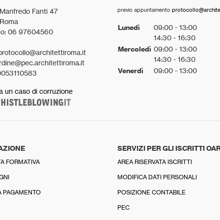
previo appuntamento
protocollo@architet
 Manfredo Fanti 47
 Roma
Lunedì
09:00 - 13:00
no: 06 97604560
14:30 - 16:30
Mercoledì
09:00 - 13:00
protocollo@architettiroma.it
14:30 - 16:30
rdine@pec.architettiroma.it
Venerdì
09:00 - 13:00
0053110583
a un caso di corruzione
AZIONE
SERVIZI PER GLI ISCRITTI OA
A FORMATIVA
AREA RISERVATA ISCRITTI
GNI
MODIFICA DATI PERSONALI
A PAGAMENTO
POSIZIONE CONTABILE
PEC