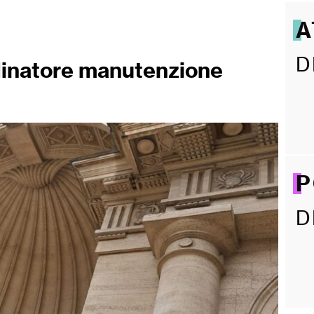
A
D
inatore manutenzione
P
D