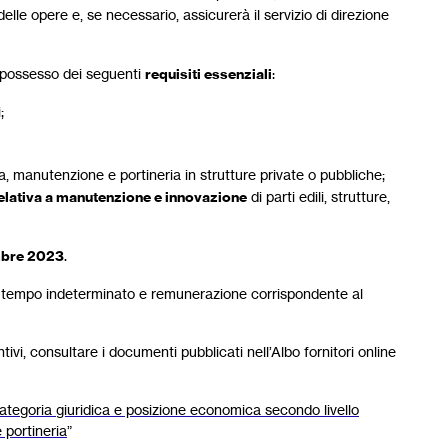
elle opere e, se necessario, assicurerà il servizio di direzione
n possesso dei seguenti
requisiti essenziali
:
;
, manutenzione e portineria in strutture private o pubbliche;
relativa a manutenzione e innovazione
di parti edili, strutture,
embre 2023
.
ro a tempo indeterminato e remunerazione corrispondente al
giuntivi, consultare i documenti pubblicati nell’Albo fornitori online
a categoria giuridica e posizione economica secondo livello
 portineria
”