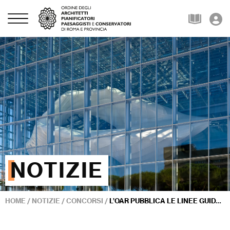
NOTIZIE
HOME
/
NOTIZIE
/
CONCORSI
/
L’OAR PUBBLICA LE LINEE GUIDA PER I CONCORSI DI ARCHITETTURA