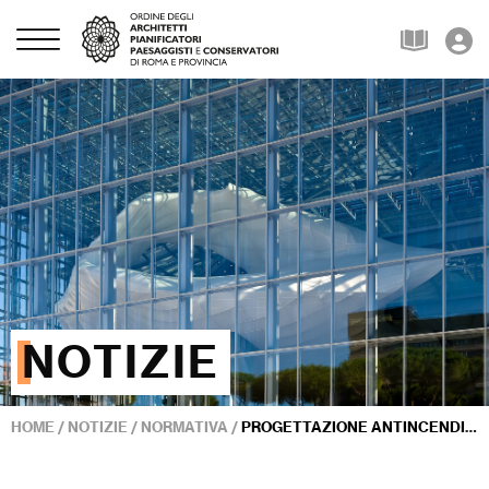
NOTIZIE
HOME
/
NOTIZIE
/
NORMATIVA
/
PROGETTAZIONE ANTINCENDIO NEI LUOGHI DI LAVORO, LA GUIDA DI INAIL E VIGILI DEL FUOCO