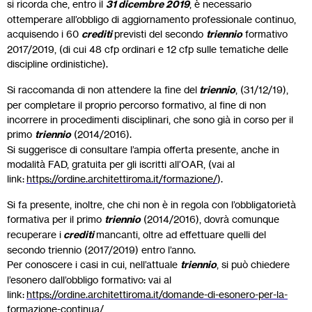
si ricorda che, entro il
31 dicembre 2019
, è necessario
ottemperare all’obbligo di aggiornamento professionale continuo,
acquisendo i 60
crediti
previsti del secondo
triennio
formativo
2017/2019, (di cui 48 cfp ordinari e 12 cfp sulle tematiche delle
discipline ordinistiche).
Si raccomanda di non attendere la fine del
triennio
, (31/12/19),
per completare il proprio percorso formativo, al fine di non
incorrere in procedimenti disciplinari, che sono già in corso per il
primo
triennio
(2014/2016).
Si suggerisce di consultare l’ampia offerta presente, anche in
modalità FAD, gratuita per gli iscritti all’OAR, (vai al
link:
https://ordine.architettiroma.it/formazione/
).
Si fa presente, inoltre, che chi non è in regola con l’obbligatorietà
formativa per il primo
triennio
(2014/2016), dovrà comunque
recuperare i
crediti
mancanti, oltre ad effettuare quelli del
secondo triennio (2017/2019) entro l’anno.
Per conoscere i casi in cui, nell’attuale
triennio
, si può chiedere
l’esonero dall’obbligo formativo: vai al
link:
https://ordine.architettiroma.it/domande-di-esonero-per-la-
formazione-continua/