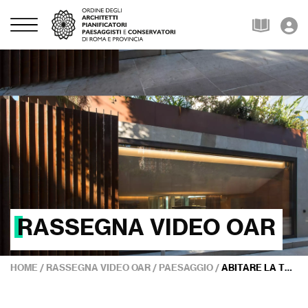
RASSEGNA VIDEO OAR
HOME
/
RASSEGNA VIDEO OAR
/
PAESAGGIO
/
ABITARE LA TERRA: AMBIENTE, CITTÀ, PAESAGGIO – 2° PARTE