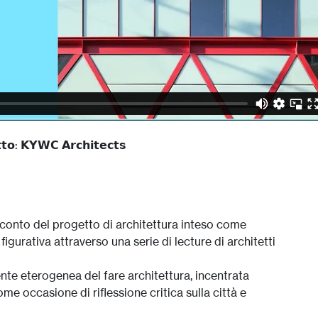
𝘁𝘁𝗼: 𝗞𝗬𝗪𝗖 𝗔𝗿𝗰𝗵𝗶𝘁𝗲𝗰𝘁𝘀
racconto del progetto di architettura inteso come
igurativa attraverso una serie di lecture di architetti
ente eterogenea del fare architettura, incentrata
me occasione di riflessione critica sulla città e