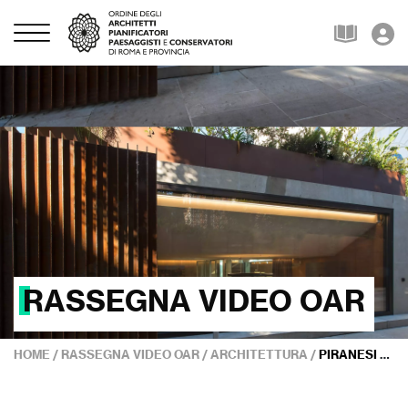
RASSEGNA VIDEO OAR
HOME
/
RASSEGNA VIDEO OAR
/
ARCHITETTURA
/
PIRANESI PRIX DE ROME ALLA CARRIERA A FRANCO PURINI E PAOLO PORTOGHESI