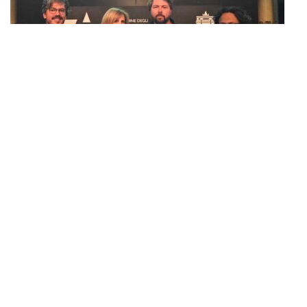
Il ruolo dell’architetto nel Metaverso: le
esperienze degli studi Zaha Hadid e
Lava Architects
Conferenza alla Casa dell’Architettura con le due realtà
internazionali pioniere nella progettazione per il mondo virtuale e
con esperti del settore
ATTIVITA_ORDINE
10 OTTOBRE 2023