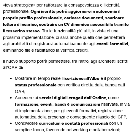
«leva strategica» per rafforzare la consapevolezza e l’identità
professionale.
Ogni iscritto potrà aggiornare in autonomia il
proprio profilo professionale, caricare documenti, scaricare
lettere d
’
incarico, costruire un CV dinamico accessibile tramite
il tesserino stesso
. Tra le funzionalità più utili, in vista di una
prossima implementazione, ci sarà anche quella che permetterà
agli architetti di registrarsi automaticamente agli
eventi formativi
,
eliminando file e facilitando la verifica crediti.
Il nuovo supporto potrà permettere, tra l’altro, agli architetti iscritti
all’OAR di:
Mostrare in tempo reale l’
iscrizione all
’
Albo
e il proprio
status professionale
con verifica diretta dalla banca dati
OAR;
Accedere ai
servizi digitali erogati dall’Ordine
, come
formazione
,
eventi
,
bandi
e
comunicazioni
riservate; in via
di implementazione, per gli eventi formativi, registrazione
automatica della presenza e conseguente rilascio dei CFP;
Condividere
curriculum e contatti professionali
con un
semplice tocco, favorendo networking e collaborazioni;