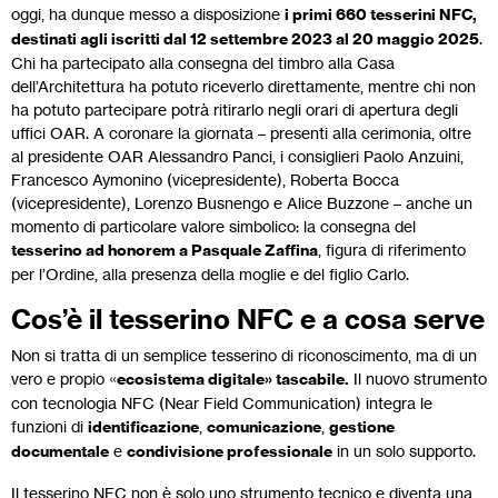
oggi, ha dunque messo a disposizione
i primi 660 tesserini NFC,
destinati agli iscritti dal 12 settembre 2023 al 20 maggio 2025
.
Chi ha partecipato alla consegna del timbro alla Casa
dell’Architettura ha potuto riceverlo direttamente, mentre chi non
ha potuto partecipare potrà ritirarlo negli orari di apertura degli
uffici OAR. A coronare la giornata – presenti alla cerimonia, oltre
al presidente OAR Alessandro Panci, i consiglieri Paolo Anzuini,
Francesco Aymonino (vicepresidente), Roberta Bocca
(vicepresidente), Lorenzo Busnengo e Alice Buzzone – anche un
momento di particolare valore simbolico: la consegna del
tesserino ad honorem a Pasquale Zaffina
, figura di riferimento
per l’Ordine, alla presenza della moglie e del figlio Carlo.
Cos’è il tesserino NFC e a cosa serve
Non si tratta di un semplice tesserino di riconoscimento, ma di un
vero e propio «
ecosistema digitale» tascabile.
Il nuovo strumento
con tecnologia NFC (Near Field Communication) integra le
funzioni di
identificazione
,
comunicazione
,
gestione
documentale
e
condivisione professionale
in un solo supporto.
Il tesserino NFC non è solo uno strumento tecnico e diventa una