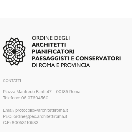
CONTATTI
Piazza Manfredo Fanti 47 – 00185 Roma
Telefono: 06 97604560
Email: protocollo@architettiroma.it
PEC: ordine@pec.architettiroma.it
C.F: 80053110583