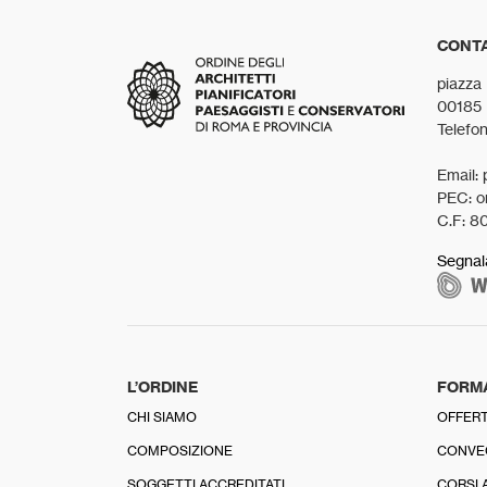
CONTA
piazza
00185
Telefo
Email: 
PEC: o
C.F: 8
Segnal
L’ORDINE
FORM
CHI SIAMO
OFFERT
COMPOSIZIONE
CONVE
SOGGETTI ACCREDITATI
CORSI 