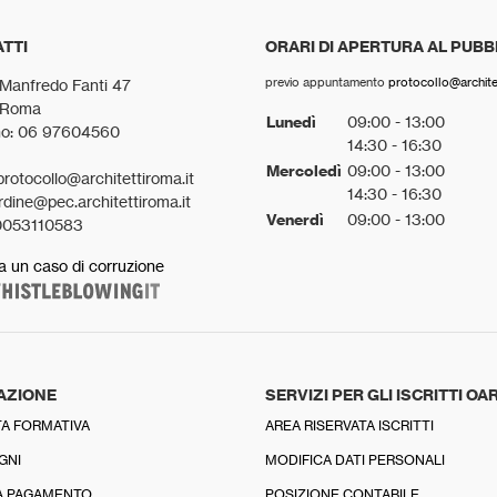
TTI
ORARI DI APERTURA AL PUBB
previo appuntamento
protocollo@architet
 Manfredo Fanti 47
 Roma
Lunedì
09:00 - 13:00
no: 06 97604560
14:30 - 16:30
Mercoledì
09:00 - 13:00
protocollo@architettiroma.it
14:30 - 16:30
rdine@pec.architettiroma.it
Venerdì
09:00 - 13:00
0053110583
a un caso di corruzione
AZIONE
SERVIZI PER GLI ISCRITTI OA
A FORMATIVA
AREA RISERVATA ISCRITTI
GNI
MODIFICA DATI PERSONALI
A PAGAMENTO
POSIZIONE CONTABILE