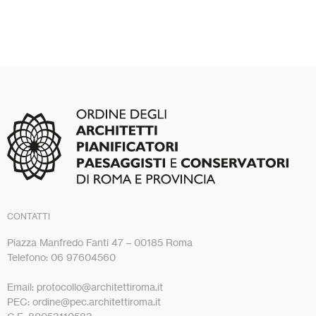
CONTATTI
Piazza Manfredo Fanti 47 – 00185 Roma
Telefono: 06 97604560
Email: protocollo@architettiroma.it
PEC: ordine@pec.architettiroma.it