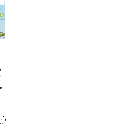
o
a
ta
a