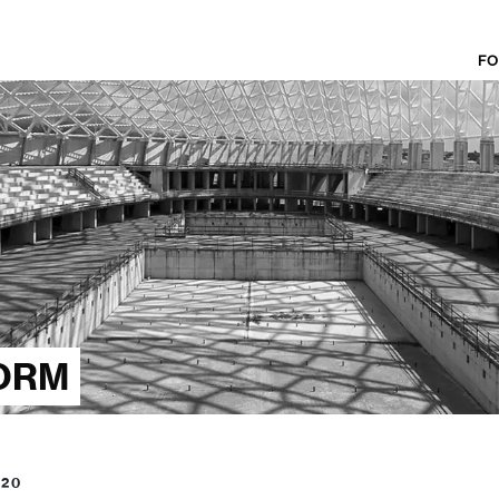
FO
ORM
020