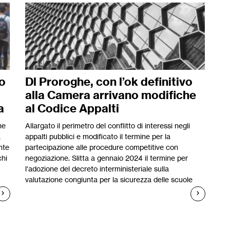
io
Dl Proroghe, con l’ok definitivo
alla Camera arrivano modifiche
a
al Codice Appalti
ne
Allargato il perimetro del conflitto di interessi negli
a
appalti pubblici e modificato il termine per la
nte
partecipazione alle procedure competitive con
chi
negoziazione. Slitta a gennaio 2024 il termine per
l'adozione del decreto interministeriale sulla
valutazione congiunta per la sicurezza delle scuole