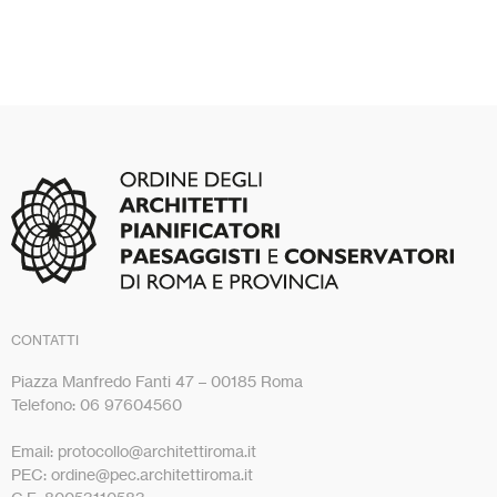
CONTATTI
Piazza Manfredo Fanti 47 – 00185 Roma
Telefono: 06 97604560
Email: protocollo@architettiroma.it
PEC: ordine@pec.architettiroma.it