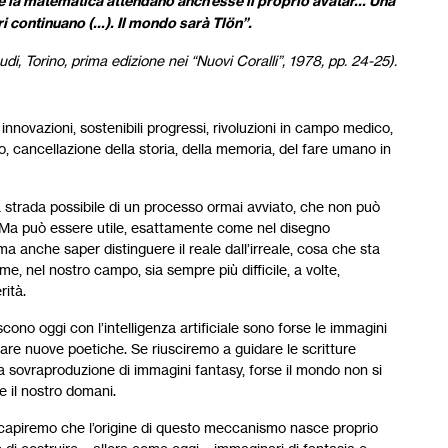
 la matematica attendano anch’esse il proprio avatar… Una
ri continuano (…). Il mondo sarà Tlön”.
udi, Torino, prima edizione nei “Nuovi Coralli”, 1978, pp. 24-25).
 innovazioni, sostenibili progressi, rivoluzioni in campo medico,
o, cancellazione della storia, della memoria, del fare umano in
 strada possibile di un processo ormai avviato, che non può
e. Ma può essere utile, esattamente come nel disegno
ma anche saper distinguere il reale dall’irreale, cosa che sta
e, nel nostro campo, sia sempre più difficile, a volte,
rità.
ono oggi con l’intelligenza artificiale sono forse le immagini
are nuove poetiche. Se riusciremo a guidare le scritture
lla sovraproduzione di immagini fantasy, forse il mondo non si
e il nostro domani.
capiremo che l’origine di questo meccanismo nasce proprio