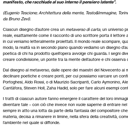
manifesto, che racchiude al suo interno il pensiero latente”.
(Eugenio Tescione; Architettura della mente, Testo&Immagine, Torino,
da Bruno Zevi).
Ciascun disegno d’autore crea un
metaverso di carta
, un universo 
reale, esattamente come il racconto di uno scrittore porta il lettore
in cui veniamo letteralmente proiettati. Il mondo reale scompare, qua
modo, la realtà va in secondo piano quando vediamo un disegno d’autor
poetica di chi ha prodotto quell’opera avvolge chi guarda. I segni d
creare condivisione, un ponte tra la mente dell’autore e chi osserva q
Dal disegno al metaverso, dalle opere dei maestri del Novecento ai 
declinare poetiche e creare ponti, per cui possiamo varcare un conf
Portoghesi, Aldo Rossi, o di Maurizio Sacripanti, Carlo Aymonino, Al
Cantàfora, Steven Holl, Zaha Hadid, solo per fare alcuni esempi con
I tratti di ciascun autore fanno emergere il carattere del loro immag
diventare tale – con ciò che invece non vuole saperne di entrare n
sempre in atto una lotta da parte della fantasia del compositore che,
materia, decisa a rimanere in limine, nella sfera della creatività, 
l’ambiente nel quale si diffonde.