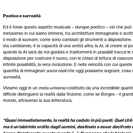
Poetica e surrealtà
Ed è forse questo aspetto musicale – dunque poetico – ciò che può 
metaverso in cui siamo immersi, tra architetture immaginarie e scritt
il modo di suonare, come sono cambiati gli strumenti a disposizione
sta cambiando, è la capacità di una
entità altra
, la AI, di creare al 
quando la AI sarà da noi guidata e trasformerà in
possibili tracce
le 
disposizione per costruire il nuovo, con le chiavi di lettura di ciascun
infinite possibilità, la vera rivoluzione. E nella velocità con cui ques
quantità di immaginari
sovra-reali
che oggi possiamo sognare, cosa c
surrealtà
.
Viviamo oggi in un
meta-universo
costituito da una incredibile quantit
difficile distinguere la realtà dalla finzione, come se Borges – il gran
mondo, attraverso la sua letteratura.
“Quasi immediatamente, la realtà ha ceduto in più punti. Quel ch’è 
ma è un labirinto ordito dagli uomini, destinato a esser decifrato 