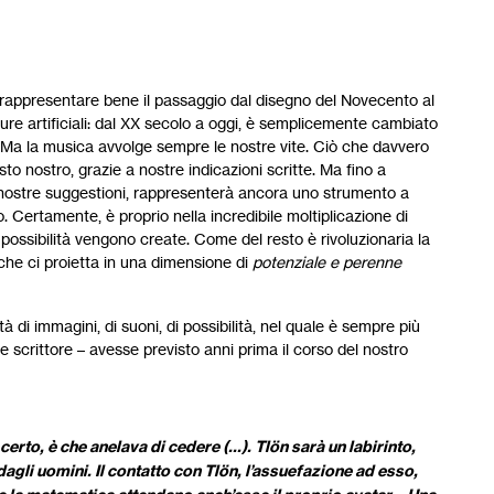
rappresentare bene il passaggio dal disegno del Novecento al
ure artificiali: dal XX secolo a oggi, è semplicemente cambiato
. Ma la musica avvolge sempre le nostre vite. Ciò che davvero
posto nostro, grazie a nostre indicazioni scritte. Ma fino a
nostre suggestioni, rappresenterà ancora uno strumento a
o. Certamente, è proprio nella incredibile moltiplicazione di
te possibilità vengono create. Come del resto è rivoluzionaria la
he ci proietta in una dimensione di
potenziale e perenne
à di immagini, di suoni, di possibilità, nel quale è sempre più
de scrittore – avesse previsto anni prima il corso del nostro
certo, è che anelava di cedere (…). Tlön sarà un labirinto,
dagli uomini. Il contatto con Tlön, l’assuefazione ad esso,