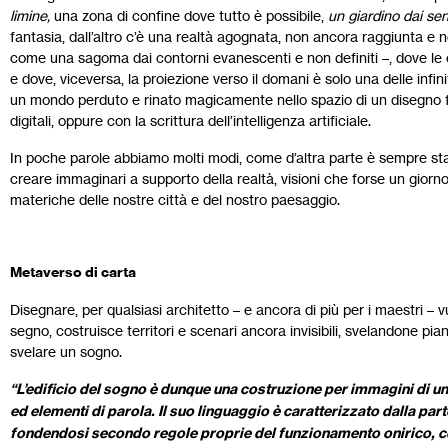
limine,
una zona di confine dove tutto è possibile,
un giardino dai sen
fantasia, dall’altro c’è una realtà agognata, non ancora raggiunta e
come una sagoma dai contorni evanescenti e non definiti –, dove le 
e dove, viceversa, la proiezione verso il domani è solo una delle infinite
un mondo perduto e rinato magicamente nello spazio di un disegno fa
digitali, oppure con la scrittura dell’intelligenza artificiale.
In poche parole abbiamo molti modi, come d’altra parte è sempre stat
creare immaginari a supporto della realtà, visioni che forse un giorn
materiche delle nostre città e del nostro paesaggio.
Metaverso di carta
Disegnare, per qualsiasi architetto – e ancora di più per i maestri –
segno, costruisce territori e scenari ancora invisibili, svelandone pia
svelare un sogno.
“L’edificio del sogno è dunque una costruzione per immagini di un
ed elementi di parola. Il suo linguaggio è caratterizzato dalla par
fondendosi secondo regole proprie del funzionamento onirico, con