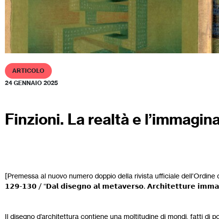
ARTICOLO
24 GENNAIO 2025
Finzioni. La realtà e l’immagi
[Premessa al nuovo numero doppio della rivista ufficiale dell’Ordine degl
𝟭𝟮𝟵-𝟭𝟯𝟬 / “𝗗𝗮𝗹 𝗱𝗶𝘀𝗲𝗴𝗻𝗼 𝗮𝗹 𝗺𝗲𝘁𝗮𝘃𝗲𝗿𝘀𝗼. 𝗔𝗿𝗰𝗵𝗶𝘁𝗲𝘁𝘁𝘂𝗿𝗲 𝗶𝗺𝗺𝗮𝗴𝗶𝗻
Il disegno d’architettura contiene una moltitudine di mondi, fatti di