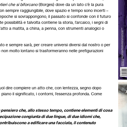
tieri che si biforcano
(Borges) dove da un lato c’è la pura
 non sempre raggiungibile, dove spazio e tempo sono incerti –
epoche si sovrappongono, il passato si confonde con il futuro
 possibilità e talvolta contiene la storia, l’arcaico, i segni di
tto a matita, a china, a penna, con strumenti analogici o
o e sempre sarà, per creare universi diversi dal nostro o per
o non molto lontano si trasformeranno nelle prefigurazioni
 vuol dire compiere un atto che, con lentezza, segno dopo
n piano il significato, i contorni, l’essenza profonda. Come
 pensiero che, allo stesso tempo, contiene elementi di cosa
tecipazione congiunta di due lingue, di due idiomi che,
tribuiscono a edificare una facciata, il contenuto