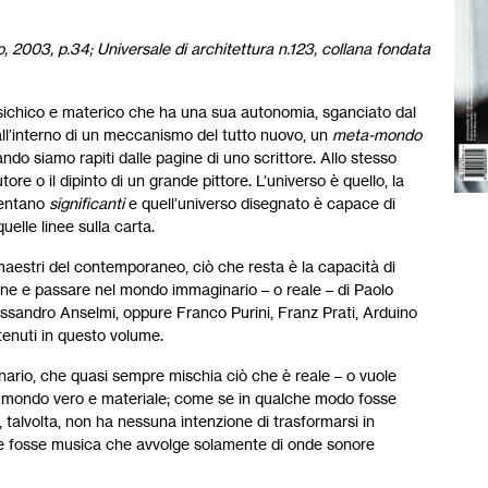
 2003, p.34; Universale di architettura n.123, collana fondata
psichico e materico che ha una sua autonomia, sganciato dal
 all’interno di un meccanismo del tutto nuovo, un
meta-mondo
ndo siamo rapiti dalle pagine di uno scrittore. Allo stesso
e o il dipinto di un grande pittore. L’universo è quello, la
iventano
significanti
e quell’universo disegnato è capace di
uelle linee sulla carta.
maestri del contemporaneo, ciò che resta è la capacità di
ine e passare nel mondo immaginario – o reale – di Paolo
essandro Anselmi, oppure Franco Purini, Franz Prati, Arduino
tenuti in questo volume.
inario, che quasi sempre mischia ciò che è reale – o vuole
el mondo vero e materiale; come se in qualche modo fosse
 talvolta, non ha nessuna intenzione di trasformarsi in
come fosse musica che avvolge solamente di onde sonore