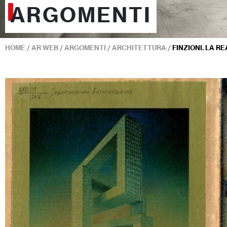
ARGOMENTI
HOME
/
AR WEB
/
ARGOMENTI
/
ARCHITETTURA
/
FINZIONI. LA R