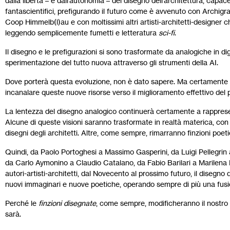
dalla libertà – e dall’autonomia – del disegno dell’architettura, capac
fantascientifici, prefigurando il futuro come è avvenuto con Arch
Coop Himmelb(l)au e con moltissimi altri artisti-architetti-designer
leggendo semplicemente fumetti e letteratura
sci-fi
.
Il disegno e le prefigurazioni si sono trasformate da analogiche in digi
sperimentazione del tutto nuova attraverso gli strumenti della AI.
Dove porterà questa evoluzione, non è dato sapere. Ma certamente il p
incanalare queste nuove risorse verso il miglioramento effettivo del 
La lentezza del disegno analogico continuerà certamente a rappresent
Alcune di queste visioni saranno trasformate in realtà materica, con
disegni degli architetti. Altre, come sempre, rimarranno finzioni poe
Quindi, da Paolo Portoghesi a Massimo Gasperini, da Luigi Pellegri
da Carlo Aymonino a Claudio Catalano, da Fabio Barilari a Marilena Ra
autori-artisti-architetti, dal Novecento al prossimo futuro, il disegn
nuovi immaginari e nuove poetiche, operando sempre di più una fusione 
Perché le
finzioni disegnate
, come sempre, modificheranno il nostro 
sarà.