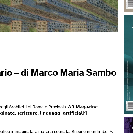
nario – di Marco Maria Sambo
i Architetti di Roma e Provincia: 𝗔𝗥 𝗠𝗮𝗴𝗮𝘇𝗶𝗻𝗲
𝘁𝗲, 𝘀𝗰𝗿𝗶𝘁𝘁𝘂𝗿𝗲, 𝗹𝗶𝗻𝗴𝘂𝗮𝗴𝗴𝗶 𝗮𝗿𝘁𝗶𝗳𝗶𝗰𝗶𝗮𝗹𝗶”]
 poetica immaginata e materia sognata. Si pone in un limbo,
in