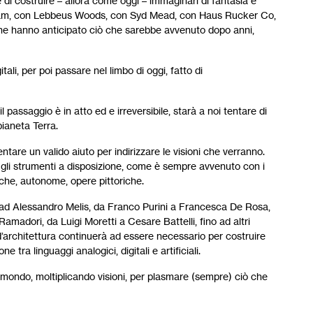
e di costruire – allora come oggi – immaginari di fantasia e
igram, con Lebbeus Woods, con Syd Mead, con Haus Rucker Co,
 che hanno anticipato ciò che sarebbe avvenuto dopo anni,
tali, per poi passare nel limbo di oggi, fatto di
assaggio è in atto ed e irreversibile, starà a noi tentare di
pianeta Terra.
are un valido aiuto per indirizzare le visioni che verranno.
 gli strumenti a disposizione, come è sempre avvenuto con i
tiche, autonome, opere pittoriche.
n ad Alessandro Melis, da Franco Purini a Francesca De Rosa,
madori, da Luigi Moretti a Cesare Battelli, fino ad altri
o d’architettura continuerà ad essere necessario per costruire
tra linguaggi analogici, digitali e artificiali.
mondo, moltiplicando visioni, per plasmare (sempre) ciò che