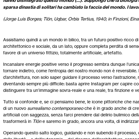
hanno disintegrato questo mondo (…). Suppongo che la biologia e
sparsa dinastia di solitari ha cambiato la faccia del mondo. I lavo
(Jorge Luis Borges; Tlön, Uqbar, Orbis Tertius, 1940; in Finzioni, Eina
Assistiamo quindi a un mondo in bilico, tra un futuro positivo ricco di
architettonico e sociale, da un lato; oppure completa perdita di sens
favore di un universo fittizio, totalmente artificiale, artefatto.
Incanalare energie positive verso il progresso sembra dunque l’unica
tornare indietro, come l’entropia del nostro mondo non è reversibil
d’architettura, non solo saper guidare il processo verso l’astrazione, 
diventando sempre più difficile: basta aprire Instagram per capire com
distinguere tra un’immagine sovra-reale e una reale, tra finzione e ve
Tutto si confonde e, se ci pensiamo bene, le icone pittoriche che nasc
di un nuovo
surrealismo contemporaneo
che è in grado anche di cre
artificiali con saggezza, senza farci prendere dal delirio bulimico de
trasformerà in
Tlön
e saremo in grado, ancora una volta, di indirizzar
Operando questo salto logico, guidando e non subendo il processo, 