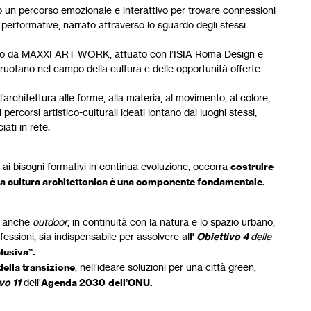
to un percorso emozionale e interattivo per trovare connessioni
 performative, narrato attraverso lo sguardo degli stessi
deato da MAXXI ART WORK, attuato con l’ISIA Roma Design e
ruotano nel campo della cultura e delle opportunità offerte
rchitettura alle forme, alla materia, al movimento, al colore,
percorsi artistico-culturali ideati lontano dai luoghi stessi,
iati in rete.
ai bisogni formativi in continua evoluzione, occorra
costruire
i la cultura architettonica è una componente fondamentale
.
i, anche
outdoor
, in continuità con la natura e lo spazio urbano,
ofessioni, sia indispensabile per assolvere al
l’
Obiettivo 4
delle
clusiva”.
della transizione
, nell’ideare soluzioni per una città green,
vo 11
dell’
Agenda 2030
dell’ONU.