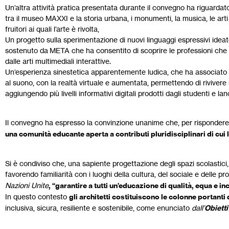
Un’altra attività pratica presentata durante il convegno ha riguarda
tra il museo MAXXI e la storia urbana, i monumenti, la musica, le arti
fruitori ai quali l’arte è rivolta,
Un progetto sulla sperimentazione di nuovi linguaggi espressivi i
sostenuto da META che ha consentito di scoprire le professioni che 
dalle arti multimediali interattive.
Un’esperienza sinestetica apparentemente ludica, che ha associato l’a
al suono, con la realtà virtuale e aumentata, permettendo di rivivere i 
aggiungendo più livelli informativi digitali prodotti dagli studenti e lanc
Il convegno ha espresso la convinzione unanime che, per rispondere 
una comunità educante aperta a contributi pluridisciplinari di cu
Si è condiviso che, una sapiente progettazione degli spazi scolastic
favorendo familiarità con i luoghi della cultura, del sociale e delle pr
Nazioni Unite
, “garantire a tutti un’educazione di qualità, equa e in
In questo contesto
gli architetti costituiscono le colonne portanti 
inclusiva, sicura, resiliente e sostenibile, come enunciato
dall’
Obietti