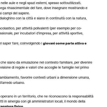
nelle aule e negli spazi esterni, spesso sottoutilizzati.
tega rinascimentale del fare, dove insegnare mostrando e
si campi del sapere.
ialoghino con la città e siano in continuità con la natura,
scolastico, per attività polivalenti (per esempio per co-
ionale, per incubatori d’impresa, per attività sportive,
l saper fare, coinvolgendo i
giovani come parte attiva e
 che siano da emulazione nel contesto familiare, per divenire
sione di regole e valori che accoglie le famiglie nel primo
cambiamento, favorire contesti urbani a dimensione umana,
ll’arredo urbano.
 operano in un territorio, che ne riconoscono la responsabilità
ti in sinergia con gli amministratori locali, il mondo della
egatore fisico
.