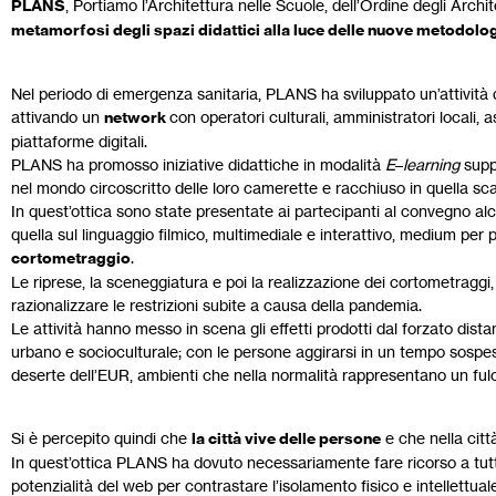
PLANS
, Portiamo l’Architettura nelle Scuole, dell’Ordine degli Archit
metamorfosi degli spazi didattici alla luce delle nuove metodolog
Nel periodo di emergenza sanitaria, PLANS ha sviluppato un’attività 
attivando un
network
con operatori culturali, amministratori locali, 
piattaforme digitali.
PLANS ha promosso iniziative didattiche in modalità
E
–
learning
supp
nel mondo circoscritto delle loro camerette e racchiuso in quella scat
In quest’ottica sono state presentate ai partecipanti al convegno al
quella sul linguaggio filmico, multimediale e interattivo, medium per 
cortometraggio
.
Le riprese, la sceneggiatura e poi la realizzazione dei cortometraggi,
razionalizzare le restrizioni subite a causa della pandemia.
Le attività hanno messo in scena gli effetti prodotti dal forzato distan
urbano e socioculturale; con le persone aggirarsi in un tempo sospes
deserte dell’EUR, ambienti che nella normalità rappresentano un fulc
Si è percepito quindi che
la città vive delle persone
e che nella citt
In quest’ottica PLANS ha dovuto necessariamente fare ricorso a tutto 
potenzialità del web per contrastare l’isolamento fisico e intellettuale