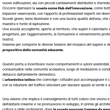
nuove edificazioni, sia con piccoli cambiamenti distributivi e d’arredo 
Occorre ripensare la
scuola come Hub dell’innovazione
, come bot
imparare osservando, con l’apporto di professionisti esperti nei diver
Scuole green, bene illuminate e con una buona qualità dell’aria, che d
maestra e fonte di ispirazione.
Una scuola accogliente, aperta al territorio, che superi il calendario 
progettare, per l’aggiornamento, la formazione e reinserimento profess
teatro).
Insieme per comporre le diverse tessere del mosaico del sapere e de
propositiva della comunità educante
.
Questo porta a incentivare nuovi comportamenti e azioni sostenibili,
consuetudine nella comunità scolastica, luogo di mediazione e condivi
distacco dall’ambiente domestico.
L’
urbanistica tattica
che coinvolge i cittadini può accompagnare il 
con la riduzione del traffico veicolare per lasciare spazio al verde e a
Una visione che implica il coinvolgimento di tutti coloro che vivono e
dell’abitarlo insieme e ne promuovono lo sviluppo, in primis gli architet
cultura e delle professioni, dove
le scuole possono fungere da aggr