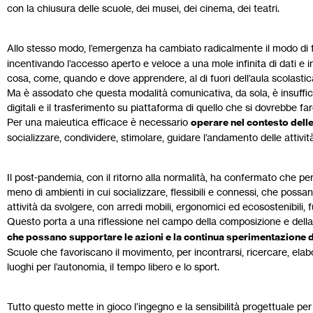
con la chiusura delle scuole, dei musei, dei cinema, dei teatri.
Allo stesso modo, l’emergenza ha cambiato radicalmente il modo di
incentivando l’accesso aperto e veloce a una mole infinita di dati e inf
cosa, come, quando e dove apprendere, al di fuori dell’aula scolastic
Ma è assodato che questa modalità comunicativa, da sola, è insufficie
digitali e il trasferimento su piattaforma di quello che si dovrebbe fa
Per una maieutica efficace è necessario
operare nel contesto delle
socializzare, condividere, stimolare, guidare l’andamento delle attività 
Il post-pandemia, con il ritorno alla normalità, ha confermato che per
meno di ambienti in cui socializzare, flessibili e connessi, che possan
attività da svolgere, con arredi mobili, ergonomici ed ecosostenibili, 
Questo porta a una riflessione nel campo della composizione e della 
che possano supportare le azioni e la continua sperimentazione 
Scuole che favoriscano il movimento, per incontrarsi, ricercare, elabo
luoghi per l’autonomia, il tempo libero e lo sport.
Tutto questo mette in gioco l’ingegno e la sensibilità progettuale pe