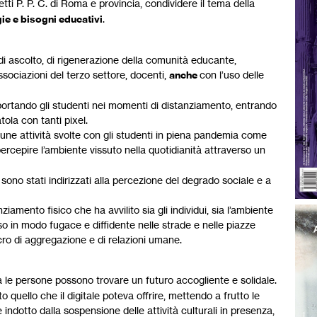
etti P. P. C. di Roma e provincia, condividere il tema della
ie e bisogni educativi
.
di ascolto, di rigenerazione della comunità educante,
associazioni del terzo settore, docenti,
anche
con l’uso delle
ortando gli studenti nei momenti di distanziamento, entrando
ola con tanti pixel.
cune attività svolte con gli studenti in piena pandemia come
percepire l’ambiente vissuto nella quotidianità attraverso un
 sono stati indirizzati alla percezione del degrado sociale e a
ziamento fisico che ha avvilito sia gli individui, sia l’ambiente
o in modo fugace e diffidente nelle strade e nelle piazze
ro di aggregazione e di relazioni umane.
à le persone possono trovare un futuro accogliente e solidale.
quello che il digitale poteva offrire, mettendo a frutto le
 indotto dalla sospensione delle attività culturali in presenza,