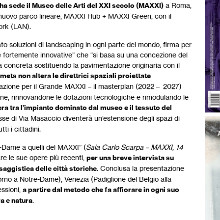
i ha sede il Museo delle Arti del XXI secolo (MAXXI)
a Roma,
un nuovo parco lineare, MAXXI Hub + MAXXI Green, con il
ork (LAN).
to soluzioni di landscaping in ogni parte del mondo, firma per
he fortemente innovative” che “si basa su una concezione del
sa concreta sostituendo la pavimentazione originaria con il
ts non altera le direttrici spaziali proiettate
razione per il Grande MAXXI – il masterplan (2022 – 2027)
sione, rinnovandone le dotazioni tecnologiche e rimodulando le
era tra l’impianto dominato dal museo e il tessuto del
asse di Via Masaccio diventerà un’estensione degli spazi di
ti i cittadini.
e-Dame a quelli del MAXXI” (
Sala Carlo Scarpa – MAXXI, 14
rare le sue opere più recenti,
per una breve intervista su
aggistica delle città storiche
. Conclusa la presentazione
ntorno a Notre-Dame), Venezia (Padiglione del Belgio alla
essioni,
a partire dal metodo che fa affiorare in ogni suo
a e natura
.