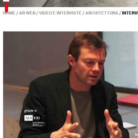
HOME
/
AR WEB
/
VIDEO E INTERVISTE
/
ARCHITETTURA
/
INTERV