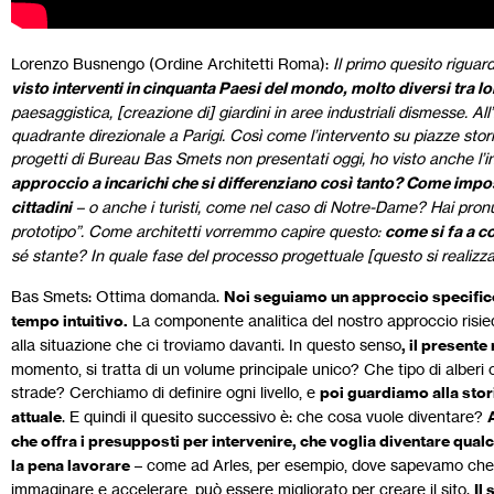
Lorenzo Busnengo (Ordine Architetti Roma):
Il primo quesito riguar
visto interventi in cinquanta Paesi del mondo, molto diversi tra lo
paesaggistica, [creazione di] giardini in aree industriali dismesse. All
quadrante direzionale a Parigi. Così come l’intervento su piazze stori
progetti di Bureau Bas Smets non presentati oggi, ho visto anche l’
approccio a incarichi che si differenziano così tanto? Come impost
cittadini
– o anche i turisti, come nel caso di Notre-Dame? Hai pro
prototipo”. Come architetti vorremmo capire questo:
come si fa a c
sé stante? In quale fase del processo progettuale [questo si realizz
Bas Smets: Ottima domanda.
Noi seguiamo un approccio specifico,
tempo intuitivo.
La componente analitica del nostro approccio risie
alla situazione che ci troviamo davanti. In questo senso
, il present
momento, si tratta di un volume principale unico? Che tipo di alberi ci
strade? Cerchiamo di definire ogni livello, e
poi guardiamo alla stor
attuale
. E quindi il quesito successivo è: che cosa vuole diventare?
che offra i presupposti per intervenire, che voglia diventare qua
la pena lavorare
– come ad Arles, per esempio, dove sapevamo che l
immaginare e accelerare, può essere migliorato per creare il sito.
Il