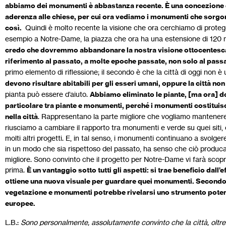
abbiamo dei monumenti è abbastanza recente. È una concezione del
aderenza alle chiese, per cui ora vediamo i monumenti che sorgono
così.
Quindi è molto recente la visione che ora cerchiamo di protegg
esempio a Notre-Dame, la piazza che ora ha una estensione di 120 
credo che dovremmo abbandonare la nostra visione ottocentesca e
riferimento al passato, a molte epoche passate, non solo al pas
primo elemento di riflessione; il secondo è che la città di oggi non è
devono risultare abitabili per gli esseri umani, oppure la città non
pianta può essere d’aiuto.
Abbiamo eliminato le piante, [ma ora] do
particolare tra piante e monumenti, perché i monumenti costituis
nella città
. Rappresentano la parte migliore che vogliamo mantener
riusciamo a cambiare il rapporto tra monumenti e verde su quei sit
molti altri progetti. E, in tal senso, i monumenti continuano a svolger
in un modo che sia rispettoso del passato, ha senso che ciò prod
migliore. Sono convinto che il progetto per Notre-Dame vi farà scop
prima.
È un vantaggio sotto tutti gli aspetti: si trae beneficio dall
ottiene una nuova visuale per guardare quei monumenti. Secondo 
vegetazione e monumenti potrebbe rivelarsi uno strumento potente
europee.
L.B.:
Sono personalmente, assolutamente convinto che la città, oltre 