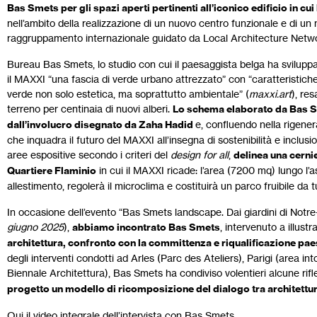
Bas Smets per gli spazi aperti pertinenti all’iconico edificio in cu
nell’ambito della realizzazione di un nuovo centro funzionale e di 
raggruppamento internazionale guidato da Local Architecture Netw
Bureau Bas Smets, lo studio con cui il paesaggista belga ha sviluppa
il MAXXI “una fascia di verde urbano attrezzato” con “caratteristic
verde non solo estetica, ma soprattutto ambientale” (
maxxi.art
), re
terreno per centinaia di nuovi alberi.
Lo schema elaborato da Bas Sme
dall’involucro disegnato da Zaha Hadid
e, confluendo nella rigene
che inquadra il futuro del MAXXI all’insegna di sostenibilità e inclu
aree espositive secondo i criteri del
design for all
,
delinea una cerni
Quartiere Flaminio
in cui il MAXXI ricade: l’area (7200 mq) lungo l’
allestimento, regolerà il microclima e costituirà un parco fruibile da tut
In occasione dell’evento “Bas Smets landscape. Dai giardini di Notr
giugno 2025
),
abbiamo incontrato Bas Smets
, intervenuto a illust
architettura, confronto con la committenza e riqualificazione paes
degli interventi condotti ad Arles (Parc des Ateliers), Parigi (area i
Biennale Architettura), Bas Smets ha condiviso volentieri alcune rifl
progetto un modello di ricomposizione del dialogo tra architettur
Qui il video integrale dell’intervista con Bas Smets