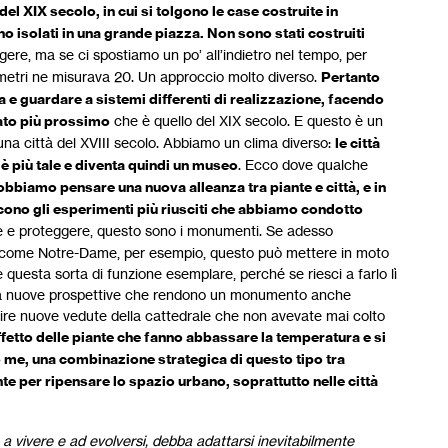
 XIX secolo, in cui si tolgono le case costruite in
 isolati in una grande piazza. Non sono stati costruiti
ere, ma se ci spostiamo un po’ all’indietro nel tempo, per
metri ne misurava 20. Un approccio molto diverso.
Pertanto
 guardare a sistemi differenti di realizzazione, facendo
sato più prossimo
che è quello del XIX secolo. E questo è un
 una città del XVIII secolo. Abbiamo un clima diverso:
le città
 è più tale e diventa quindi un museo
. Ecco dove qualche
bbiamo pensare una nuova alleanza tra piante e città, e in
cono gli esperimenti più riusciti che abbiamo condotto
e e proteggere, questo sono i monumenti. Se adesso
i, come Notre-Dame, per esempio, questo può mettere in moto
e questa sorta di funzione esemplare, perché se riesci a farlo lì
uca nuove prospettive che rendono un monumento anche
rire nuove vedute della cattedrale che non avevate mai colto
’effetto delle piante che fanno abbassare la temperatura e si
me, una combinazione strategica di questo tipo tra
 per ripensare lo spazio urbano, soprattutto nelle città
a vivere e ad evolversi, debba adattarsi inevitabilmente