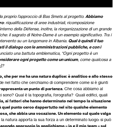
da proprio l’approccio di Bas Smets al progetto.
Abbiamo
ro
: riqualificazione di aree industriali, ricomposizione
’interno della Défense, inoltre, la riorganizzazione di un grande
che: il sagrato di Notre-Dame è un esempio significativo. Tra i
intervento su un lungomare in Albania.
Qual è quindi il tuo
i il dialogo con le amministrazioni pubbliche, e con i
nunciato una battuta emblematica, “Ogni progetto è un
onsiderare ogni progetto come un unicum
, come qualcosa a
a]?
 che per me ha una natura duplice: è analitico e allo stesso
de nel fatto che cerchiamo di comprendere come si è giunti
e rappresenta un punto di partenza
. Che cosa abbiamo al
 sono? Qual è la topografia, l’orografia? Quali edifici, quali
ia, ai fattori che hanno determinato nel tempo la situazione
A quel punto cerco dappertutto nel sito qualche elemento
lcosa, che abbia una vocazione. Un elemento sul quale valga
a natura apporta la sua forza a un determinato luogo: si può
 secondo approccio lo applichiamo – io e il mio team – sul