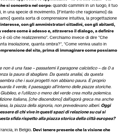
che si concentra nel corpo
: quando cammini in un luogo, il tuo
ai, in una specie di movimento. [Fintanto che ragioniamo] da
tiamo] questa sorta di comprensione intuitiva, la progettazione
i interesse, con gli amministratori cittadini, con gli abitanti,
e a vedere come è adesso e, attraverso il dialogo, a definire
è ciò che realizzeremo”. Cerchiamo invece di dire “Che
anta insolazione, quanta ombra?”, “Come veniva usato in
omprensione del sito, prima di immaginare come possiamo
e non è una fase – passatemi il paragone calcistico – da 0 a
senza la paura di sbagliare. Da questa analisi, da questa
sembra che i suoi progetti non abbiano paura. E proprio
rda il verde, il paesaggio all’interno delle piazze storiche.
 Giubileo, e l’utilizzo o meno del verde crea molta polemica.
izione italiana, [che discendono] dall’agorà greca ma anche
hiesa, la piazza della signoria, non prevedevano alberi.
Oggi
ssere di chi vive in questi spazi di relazione su cui si
esta sfida rispetto alla piazza storica della città europea?
Francia, in Belgio.
Devi tenere presente che la visione che