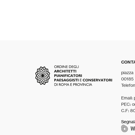
CONTA
piazza
00185
Telefo
Email: 
PEC: o
C.F: 8
Segnal