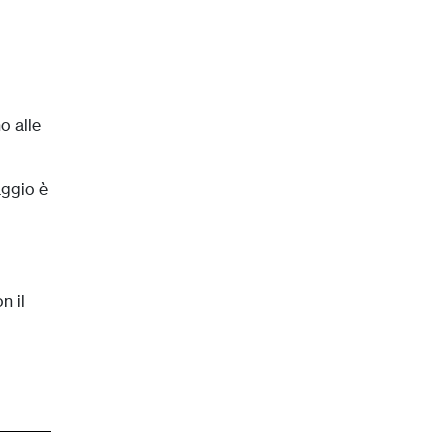
o alle
aggio è
n il