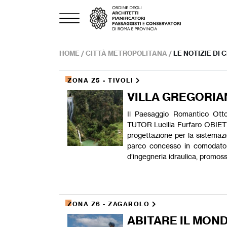
HOME
/
CITTÀ METROPOLITANA
/
LE NOTIZIE DI
ZONA Z5 - TIVOLI
VILLA GREGORIAN
Il Paesaggio Romantico Ot
TUTOR Lucilla Furfaro OBIETTI
progettazione per la sistemazi
parco concesso in comodato a
d’ingegneria idraulica, promos
ZONA Z6 - ZAGAROLO
ABITARE IL MON