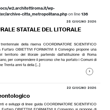
ocs/w2.architettiroma.it/wp-
er/archive-citta_metropolitana.php
on line
136
25 GIUGNO 2026
URALE STATALE DEL LITORALE
 il trentennale della riserva COORDINATORE SCIENTIFICO
la Furfaro OBIETTIVI FORMATIVI Il Convegno propone una
l territorio del litorale partendo dall’istituzione di Roma
liano, per comprendere il percorso che ha portato i Comuni di
e Trenta anni fa della […]
22 GIUGNO 2026
eontologico
orrenti e sviluppi di linee guida COORDINATORE SCIENTIFICO
la Furfaro OBIETTIVI FORMATIVI Il Convegno si propone di