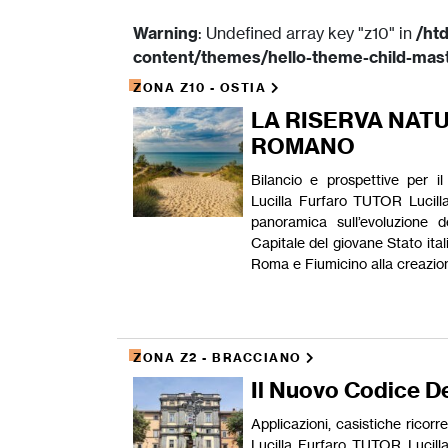
Warning
: Undefined array key "z10" in
/htd
content/themes/hello-theme-child-mast
ZONA Z10 - OSTIA
LA RISERVA NAT
ROMANO
Bilancio e prospettive per
Lucilla Furfaro TUTOR Lucil
panoramica sull’evoluzione de
Capitale del giovane Stato ita
Roma e Fiumicino alla creazion
ZONA Z2 - BRACCIANO
Il Nuovo Codice D
Applicazioni, casistiche ric
Lucilla Furfaro TUTOR Lucil