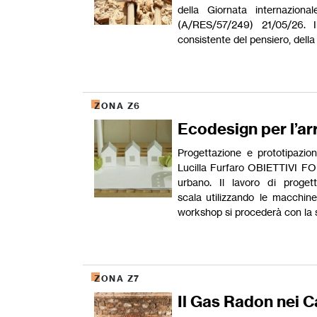
della Giornata internazional
(A/RES/57/249) 21/05/26. 
consistente del pensiero, della 
ZONA Z6
Ecodesign per l’a
Progettazione e prototipa
Lucilla Furfaro OBIETTIVI FORM
urbano. Il lavoro di proget
scala utilizzando le macchin
workshop si procederà con la s
ZONA Z7
Il Gas Radon nei C