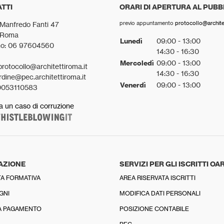
TTI
ORARI DI APERTURA AL PUBB
previo appuntamento
protocollo@architet
 Manfredo Fanti 47
 Roma
Lunedì
09:00 - 13:00
no: 06 97604560
14:30 - 16:30
Mercoledì
09:00 - 13:00
protocollo@architettiroma.it
14:30 - 16:30
rdine@pec.architettiroma.it
Venerdì
09:00 - 13:00
0053110583
a un caso di corruzione
AZIONE
SERVIZI PER GLI ISCRITTI OA
A FORMATIVA
AREA RISERVATA ISCRITTI
GNI
MODIFICA DATI PERSONALI
A PAGAMENTO
POSIZIONE CONTABILE