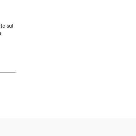
to sul
a