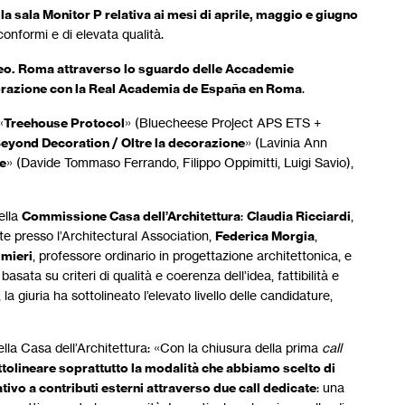
la sala Monitor P relativa ai mesi di aprile, maggio e giugno
 conformi e di elevata qualità.
neo. Roma attraverso lo sguardo delle Accademie
orazione con la Real Academia de España en Roma
.
«
Treehouse Protocol
» (Bluecheese Project APS ETS +
eyond Decoration / Oltre la decorazione
» (Lavinia Ann
le
» (Davide Tommaso Ferrando, Filippo Oppimitti, Luigi Savio),
ella
Commissione Casa dell’Architettura
:
Claudia Ricciardi
,
te presso l’Architectural Association,
Federica Morgia
,
lmieri
, professore ordinario in progettazione architettonica, e
asata su criteri di qualità e coerenza dell’idea, fattibilità e
 giuria ha sottolineato l’elevato livello delle candidature,
della Casa dell’Architettura: «Con la chiusura della prima
call
tolineare soprattutto la modalità che abbiamo scelto di
tivo a contributi esterni attraverso due call dedicate
: una