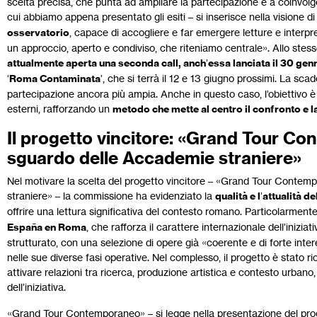
scelta precisa, che punta ad ampliare la partecipazione e a coinvolger
cui abbiamo appena presentato gli esiti – si inserisce nella visione d
osservatorio
, capace di accogliere e far emergere letture e interpr
un approccio, aperto e condiviso, che riteniamo centrale». Allo stes
attualmente aperta una seconda call, anch
’
essa lanciata il 30 gen
‘
Roma Contaminata
’, che si terrà il 12 e 13 giugno prossimi. La sca
partecipazione ancora più ampia. Anche in questo caso, l’obiettivo è
esterni, rafforzando un
metodo che mette al centro il confronto e la
Il progetto vincitore: «Grand Tour C
sguardo delle Accademie straniere»
Nel motivare la scelta del progetto vincitore – «Grand Tour Conte
straniere» – la commissione ha evidenziato la
qualità e l
’
attualità d
offrire una lettura significativa del contesto romano. Particolarmen
España en Roma
, che rafforza il carattere internazionale dell’inizia
strutturato, con una selezione di opere già «coerente e di forte inte
nelle sue diverse fasi operative. Nel complesso, il progetto è stato ri
attivare relazioni tra ricerca, produzione artistica e contesto urbano,
dell’iniziativa.
«Grand Tour Contemporaneo» – si legge nella presentazione del prog