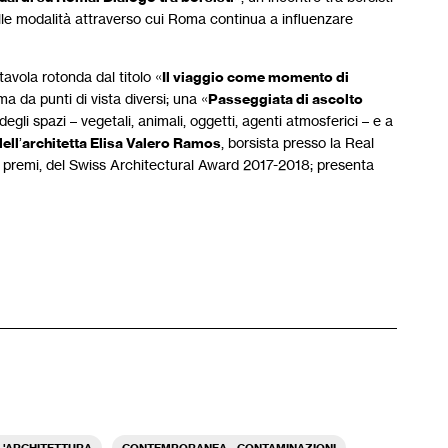
lle modalità attraverso cui Roma continua a influenzare
tavola rotonda dal titolo «
Il viaggio come momento di
ma da punti di vista diversi; una «
Passeggiata di ascolto
egli spazi – vegetali, animali, oggetti, agenti atmosferici – e a
dell
’
architetta Elisa Valero Ramos
, borsista presso la Real
i premi, del Swiss Architectural Award 2017-2018; presenta
L'ARCHITETTURA
CONTEMPORANEA - CONTAMINAZIONI