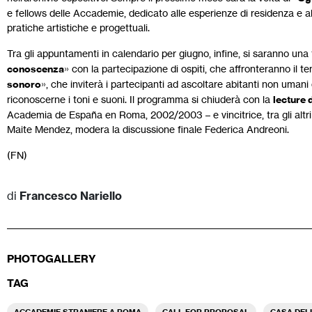
e fellows delle Accademie, dedicato alle esperienze di residenza e a
pratiche artistiche e progettuali.
Tra gli appuntamenti in calendario per giugno, infine, si saranno una 
conoscenza
» con la partecipazione di ospiti, che affronteranno il te
sonoro
», che inviterà i partecipanti ad ascoltare abitanti non umani d
riconoscerne i toni e suoni. Il programma si chiuderà con la
lecture 
Academia de España en Roma, 2002/2003 – e vincitrice, tra gli altr
Maite Mendez, modera la discussione finale Federica Andreoni.
(FN)
di
Francesco Nariello
PHOTOGALLERY
TAG
ACCADEMIE STRANIERE A ROMA
CALL FOR PROPOSAL
CASA DEL