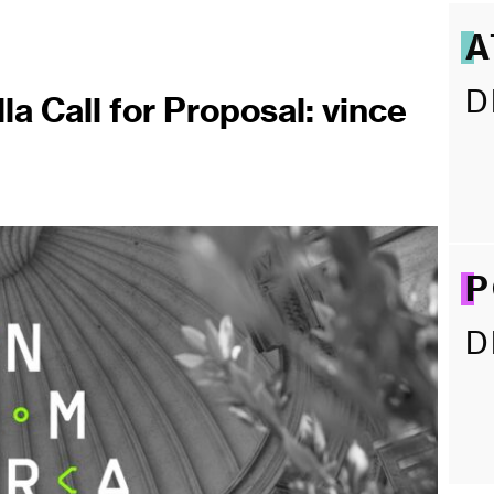
A
D
lla Call for Proposal: vince
P
D