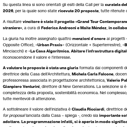
Su questa linea si sono orientati gli esiti della Call per la
curatela del
2026
, per la quale sono state
ricevute 20 proposte
, tutte ritenute
A risultare
vincitore è stato il progetto «Grand Tour Contempora
straniere»
, a cura di
Federica Andreoni e Maite Méndez
,
in collab
La giuria ha inoltre assegnato quattro
menzioni d
’
onore
ai progetti 
Opposite Office), «
Urban Praxis
» (Orizzontale + Superterrestre), «
B
Minciacchi) e «
La Casa Algoritmica. Abitare l
’
infrastruttura digita
riconoscendone il valore e l’interesse.
A valutare le proposte è stata una giuria
formata dai componenti d
direttrice della Casa dell’Architettura,
Michela Carla Falcone
, docen
professoressa associata in progettazione architettonica,
Valerio Pa
Gianpiero Venturini
, direttore di New Generations. La selezione si è b
completezza della proposta, sostenibilità economica. Nel complesso, la
tutte meritevoli di attenzione.
A sottolineare il valore dell’iniziativa è
Claudia Ricciardi
, direttrice 
for proposal
lanciata dalla Casa – spiega -, credo sia
importante sot
adottare. La programmazione infatti, si è aperta in modo significa