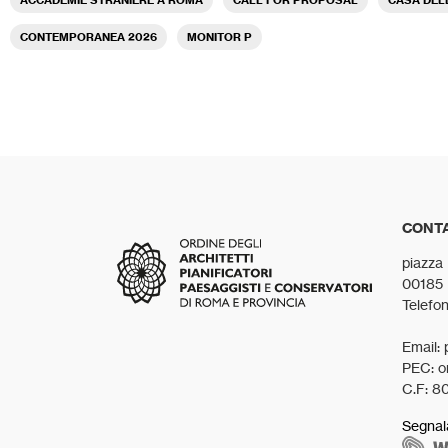
CONTEMPORANEA 2026
MONITOR P
CONTA
piazza
00185
Telefo
Email: 
PEC: o
C.F: 8
Segnal