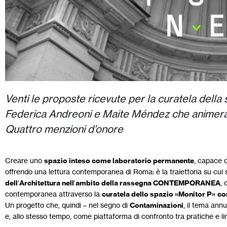
Venti le proposte ricevute per la curatela della s
Federica Andreoni e Maite Méndez che animerà 
Quattro menzioni d’onore
Creare uno
spazio inteso come laboratorio permanente
, capace d
offrendo una lettura contemporanea di Roma: è la traiettoria su cui 
dell
’
Architettura nell
’
ambito della rassegna CONTEMPORANEA
, 
contemporanea attraverso la
curatela dello spazio «Monitor P»
co
Un progetto che, quindi – nel segno di
Contaminazioni
, il tema ann
e, allo stesso tempo, come piattaforma di confronto tra pratiche e lin