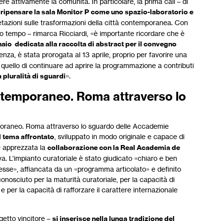
e attivamente la comunità. In particolare, la prima call – di
i
ripensare la sala Monitor P come uno spazio-laboratorio e
etazioni sulle trasformazioni della città contemporanea. Con
so tempo – rimarca Ricciardi, «è importante ricordare che è
naio dedicata alla raccolta di abstract per il convegno
denza, è stata prorogata al 13 aprile, proprio per favorire una
 quello di continuare ad aprire la programmazione a contributi
 pluralità di sguardi
».
ontemporaneo. Roma attraverso lo
mporaneo. Roma attraverso lo sguardo delle Accademie
el tema affrontato
, sviluppato in modo originale e capace di
te apprezzata la
collaborazione con la Real Academia de
tiva. L’impianto curatoriale è stato giudicato «chiaro e ben
resse», affiancata da un «programma articolato» e definito
conosciuto per la maturità curatoriale, per la capacità di
 e per la capacità di rafforzare il carattere internazionale
etto vincitore –
si inserisce nella lunga tradizione del