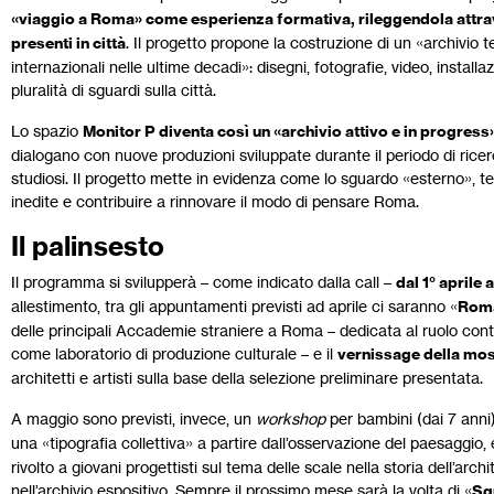
«viaggio a Roma» come esperienza formativa, rileggendola attra
presenti in città
. Il progetto propone la costruzione di un «archivio
internazionali nelle ultime decadi»: disegni, fotografie, video, install
pluralità di sguardi sulla città.
Lo spazio
Monitor P diventa così un «archivio attivo e in progress
dialogano con nuove produzioni sviluppate durante il periodo di ricerca
studiosi. Il progetto mette in evidenza come lo sguardo «esterno», 
inedite e contribuire a rinnovare il modo di pensare Roma.
Il palinsesto
Il programma si svilupperà – come indicato dalla call –
dal 1° aprile 
allestimento, tra gli appuntamenti previsti ad aprile ci saranno «
Roma
delle principali Accademie straniere a Roma – dedicata al ruolo cont
come laboratorio di produzione culturale – e il
vernissage della mos
architetti e artisti sulla base della selezione preliminare presentata.
A maggio sono previsti, invece, un
workshop
per bambini (dai 7 anni)
una «tipografia collettiva» a partire dall’osservazione del paesaggio,
rivolto a giovani progettisti sul tema delle scale nella storia dell’ar
nell’archivio espositivo. Sempre il prossimo mese sarà la volta di «
Sg