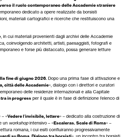
verso il ruolo contemporaneo delle Accademie straniere
 temporaneo dedicato a opere realizzate da borsisti
azioni, materiali cartografici e ricerche che restituiscono una
»
, in cui materiali provenienti dagli archivi delle Accademie
, coinvolgendo architetti, artisti, paesaggisti, fotografi e
temporaneo e forse più distaccato, possa generare letture
alla fine di giugno 2026
. Dopo una prima fase di attivazione e
, città delle Accademie
», dialogo con i direttori e curatori
emporaneo delle residenze internazionali e alla Capitale
tra in progress
per il quale è in fase di definizione l’elenco di
 – «
Vedere l
’
invisibile, lettere
» – dedicato alla costruzione di
 e un
workshop
intensivo – «
Escaleras. Scale di Roma
» –
chitettura romana, i cui esiti confluiranno progressivamente
uardi su Roma. Dialogo tra borsisti
», un incontro tra borsisti