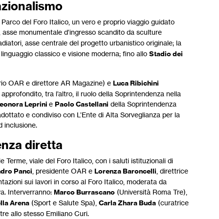
razionalismo
 Parco del Foro Italico, un vero e proprio viaggio guidato
, asse monumentale d’ingresso scandito da sculture
ladiatori, asse centrale del progetto urbanistico originale; la
linguaggio classico e visione moderna; fino allo
Stadio dei
ario OAR e direttore AR Magazine) e
Luca Ribichini
pprofondito, tra l’altro, il ruolo della Soprintendenza nella
leonora Leprini
e
Paolo Castellani
della Soprintendenza
dottato e condiviso con L’Ente di Alta Sorveglianza per la
d inclusione.
enza diretta
 Terme, viale del Foro Italico, con i saluti istituzionali di
dro Panci
, presidente OAR e
Lorenza Baroncelli
, direttrice
azioni sui lavori in corso al Foro Italico, moderata da
Pa. Interverranno:
Marco Burrascano
(Università Roma Tre),
lla Arena
(Sport e Salute Spa),
Carla Zhara Buda
(curatrice
tre allo stesso Emiliano Curi.