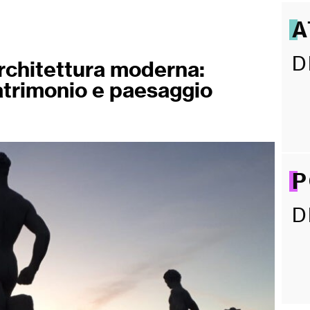
A
D
architettura moderna:
 patrimonio e paesaggio
P
D