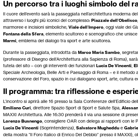
Un percorso tra i luoghi simbolo del 
Il cuore dell’evento sarà la passeggiata nell’architettura moderna del
attraverso i luoghi più iconici del complesso:
Piazzale dell
’
Obelisco
marmoree e incisioni simboliche;
Viale dell
’
Impero
, oggi viale dei G
Fontana della Sfera
, elemento scultoreo e scenografico che unisce 
Marmi
, emblema del dialogo tra sport e arte scultorea.
Durante la passeggiata, introdotta da
Marco Maria Sambo
, segret
(professore di Disegno dell’Architettura alla Sapienza di Roma), sarà a
tutela del sito – con gli interventi dei funzionari
Lucia De Vincenti
,
E
Speciale Archeologia, Belle Arti e Paesaggio di Roma – e il metodo a
conservazione del Foro, spazio in cui dialogano sport, arte, cultura e
Il programma: tra riflessione e esperi
L’incontro si aprirà alle 16 presso la Sala Conferenze dell’Edificio delle
Emiliano Curi
, direttore Spazio Sport di Sport e Salute Spa,
Alessan
MAXXI Architettura. Alle 16:30 prenderà il via una sessione di present
Lorenzo Busnengo
, consigliere OAR con delega ai rapporti con le 
Lucia De Vincenti
(Soprintendenza),
Salvatore Mugheddu
e
Gabrie
della mostra “Il Foro Italico di Enrico Del Debbio” presso il MAXXI), ol