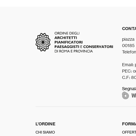
CONTA
piazza
00185
Telefo
Email: 
PEC: o
C.F: 8
Segnal
L’ORDINE
FORM
CHI SIAMO
OFFERT